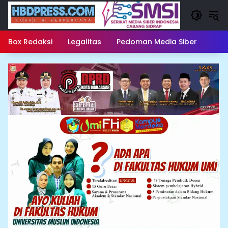
Langsung
ke
konten
Box Redaksi
Legalitas
Pedoman Media Siber