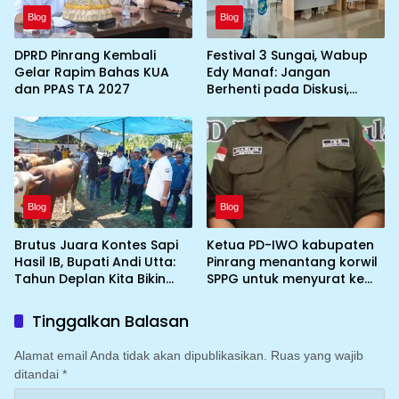
Blog
Blog
DPRD Pinrang Kembali
Festival 3 Sungai, Wabup
Gelar Rapim Bahas KUA
Edy Manaf: Jangan
dan PPAS TA 2027
Berhenti pada Diskusi,
Wujudkan Aksi Nyata
Blog
Blog
Brutus Juara Kontes Sapi
Ketua PD-IWO kabupaten
Hasil IB, Bupati Andi Utta:
Pinrang menantang korwil
Tahun Deplan Kita Bikin
SPPG untuk menyurat ke
Skala Lebih Besar
BGN prihal SPPG atau MBG
yang tidak memenuhi
Tinggalkan Balasan
syarat standar dan
persyaratan teknis
Alamat email Anda tidak akan dipublikasikan.
Ruas yang wajib
ditandai
*