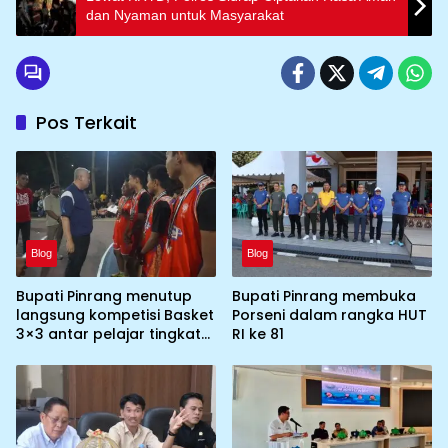
dan Nyaman untuk Masyarakat
Pos Terkait
Blog
Blog
Bupati Pinrang menutup
Bupati Pinrang membuka
langsung kompetisi Basket
Porseni dalam rangka HUT
3×3 antar pelajar tingkat
RI ke 81
SMP,SMA/SMU dan klub
resmi