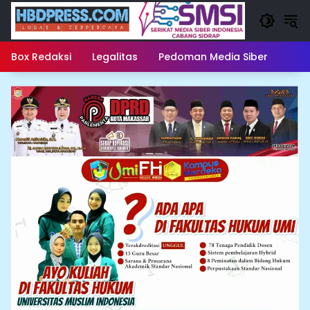
Langsung
ke
konten
Box Redaksi
Legalitas
Pedoman Media Siber