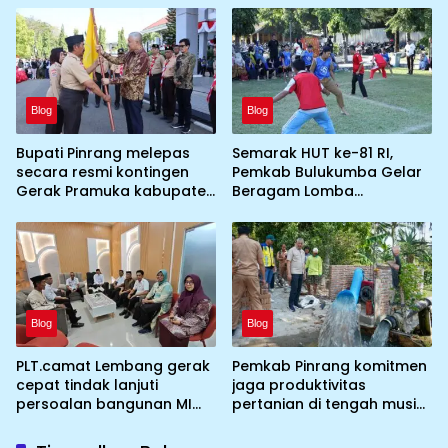
yang tidak memenuhi
Jamnas XII 2026
syarat standar dan
persyaratan teknis
Blog
Blog
Bupati Pinrang melepas
Semarak HUT ke-81 RI,
secara resmi kontingen
Pemkab Bulukumba Gelar
Gerak Pramuka kabupaten
Beragam Lomba
Pinrang ke jambore
Tradisional hingga
Nasional ke XII kebumi
Olahraga
perkemahan Cibubur
Blog
Blog
PLT.camat Lembang gerak
Pemkab Pinrang komitmen
cepat tindak lanjuti
jaga produktivitas
persoalan bangunan MI
pertanian di tengah musim
DDI Batulosso
kemarau dengan
mengoptimalkan program