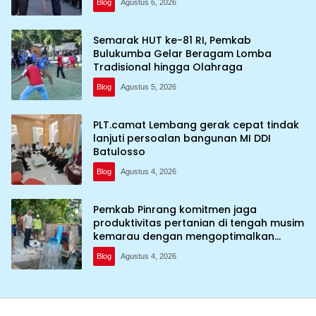
Blog
Agustus 6, 2026
Semarak HUT ke-81 RI, Pemkab
Bulukumba Gelar Beragam Lomba
Tradisional hingga Olahraga
Blog
Agustus 5, 2026
PLT.camat Lembang gerak cepat tindak
lanjuti persoalan bangunan MI DDI
Batulosso
Blog
Agustus 4, 2026
Pemkab Pinrang komitmen jaga
produktivitas pertanian di tengah musim
kemarau dengan mengoptimalkan
program Irigasi perpompaan (Irpom)
Blog
Agustus 4, 2026