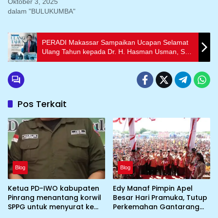
Oktober 3, 2025
dalam "BULUKUMBA"
PERADI Makassar Sampaikan Ucapan Selamat
Ulang Tahun kepada Dr. H. Hasman Usman, SH.,
MH
Pos Terkait
Blog
Blog
Ketua PD-IWO kabupaten
Edy Manaf Pimpin Apel
Pinrang menantang korwil
Besar Hari Pramuka, Tutup
SPPG untuk menyurat ke
Perkemahan Gantarang
BGN prihal SPPG atau MBG
dan Lepas Kontingen