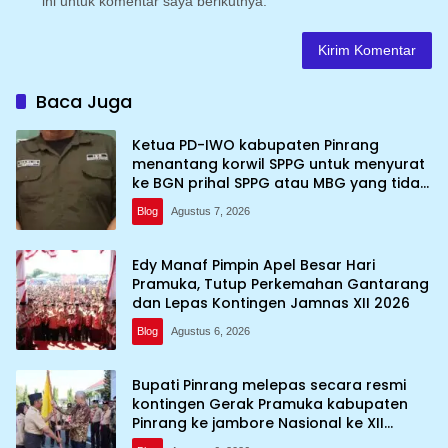
ini untuk komentar saya berikutnya.
Baca Juga
Ketua PD-IWO kabupaten Pinrang
menantang korwil SPPG untuk menyurat
ke BGN prihal SPPG atau MBG yang tidak
memenuhi syarat standar dan
Blog
Agustus 7, 2026
persyaratan teknis
Edy Manaf Pimpin Apel Besar Hari
Pramuka, Tutup Perkemahan Gantarang
dan Lepas Kontingen Jamnas XII 2026
Blog
Agustus 6, 2026
Bupati Pinrang melepas secara resmi
kontingen Gerak Pramuka kabupaten
Pinrang ke jambore Nasional ke XII
kebumi perkemahan Cibubur