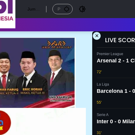
Jumat
, 7
Agust
us
2026
×
LIVE SCOR
Premier League
Arsenal 2 - 1 
72'
La Liga
Barcelona 1 - 0
55'
Serie A
Inter 0 - 0 Mila
31'