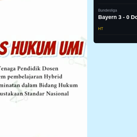
Bundesliga
Bayern 3 - 0 
HT