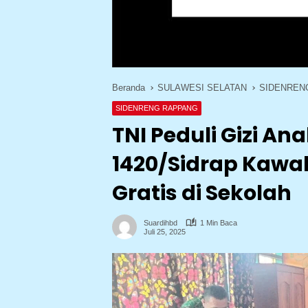
Beranda
SULAWESI SELATAN
SIDENREN
SIDENRENG RAPPANG
TNI Peduli Gizi An
1420/Sidrap Kawa
Gratis di Sekolah
Suardihbd
1 Min Baca
Juli 25, 2025