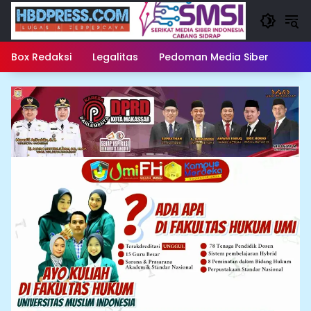
Langsung
ke
konten
Box Redaksi
Legalitas
Pedoman Media Siber