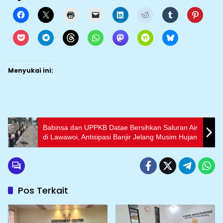
Menyukai ini:
Babinsa dan UPPKB Datae Bersihkan Saluran Air
di Lawawoi, Antisipasi Banjir Jelang Musim Hujan
Pos Terkait