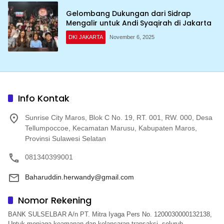
Gelombang Dukungan dari Sidrap
Mengalir untuk Andi Syaqirah di Jakarta
DKI JAKARTA
November 6, 2025
Info Kontak
Sunrise City Maros, Blok C No. 19, RT. 001, RW. 000, Desa
Tellumpoccoe, Kecamatan Marusu, Kabupaten Maros,
Provinsi Sulawesi Selatan
081340399001
Baharuddin.herwandy@gmail.com
Nomor Rekening
BANK SULSELBAR A/n PT. Mitra Iyaga Pers No. 1200030000132138,
Untuk menjaga keamanan dan kelancaran transaksi, seluruh