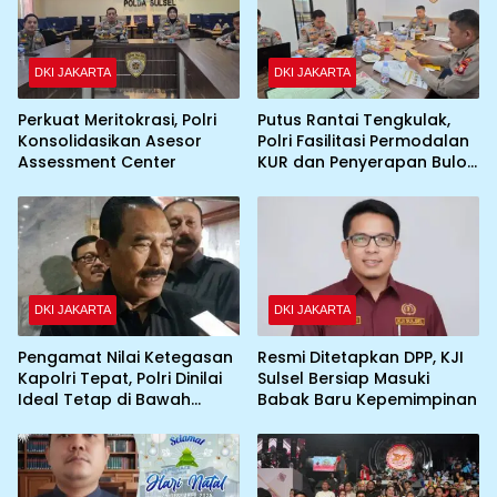
DKI JAKARTA
DKI JAKARTA
Perkuat Meritokrasi, Polri
Putus Rantai Tengkulak,
Konsolidasikan Asesor
Polri Fasilitasi Permodalan
Assessment Center
KUR dan Penyerapan Bulog
bagi Petani Jagung
DKI JAKARTA
DKI JAKARTA
Pengamat Nilai Ketegasan
Resmi Ditetapkan DPP, KJI
Kapolri Tepat, Polri Dinilai
Sulsel Bersiap Masuki
Ideal Tetap di Bawah
Babak Baru Kepemimpinan
Presiden