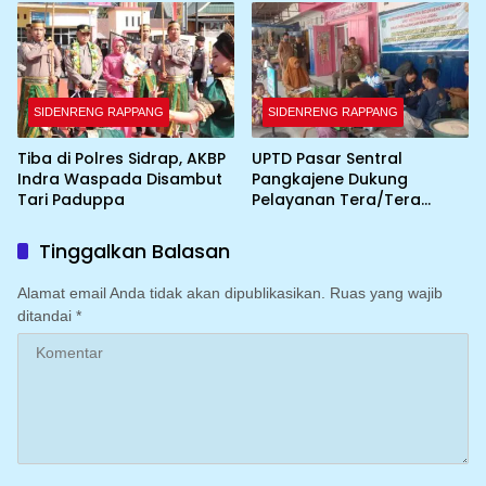
SIDENRENG RAPPANG
SIDENRENG RAPPANG
Tiba di Polres Sidrap, AKBP
UPTD Pasar Sentral
Indra Waspada Disambut
Pangkajene Dukung
Tari Paduppa
Pelayanan Tera/Tera
Ulang UTTP bagi Pedagang
Tinggalkan Balasan
Alamat email Anda tidak akan dipublikasikan.
Ruas yang wajib
ditandai
*