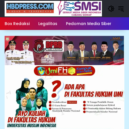
Langsung
ke
konten
Box Redaksi
Legalitas
Pedoman Media Siber