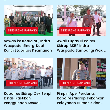
SIDENRENG RAPPANG
SIDENRENG RAPPANG
Sowan ke Ketua NU, Indra
Awali Tugas Di Polres
Waspada: Sinergi Kuat
Sidrap AKBP Indra
Kunci Stabilitas Keamanan
Waspada Sambangi Wakil
Bupati
SIDENRENG RAPPANG
SIDENRENG RAPPANG
Kapolres Sidrap Cek Senpi
Pimpin Apel Perdana,
Dinas, Pastikan
Kapolres Sidrap Tekankan
Penggunaan Sesuai
Pelayanan Humanis dan
Prosedur
Integritas Personel