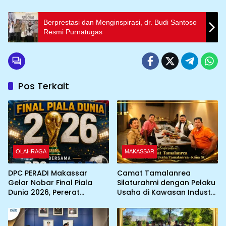
Berprestasi dan Menginspirasi, dr. Budi Santoso
Resmi Purnatugas
Pos Terkait
OLAHRAGA
MAKASSAR
DPC PERADI Makassar
Camat Tamalanrea
Gelar Nobar Final Piala
Silaturahmi dengan Pelaku
Dunia 2026, Pererat
Usaha di Kawasan Industri,
Silaturahmi Antar Advokat
KIMA-SC Fasilitasi Sinergi
Pemerintah dan Dunia
Usaha