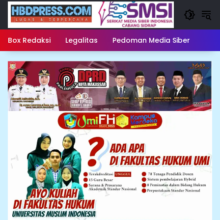
Langsung
ke
konten
Box Redaksi
Legalitas
Pedoman Media Siber