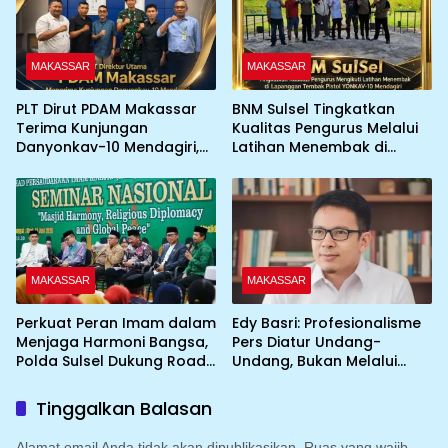
MAKASSAR
MAKASSAR
PLT Dirut PDAM Makassar
BNM Sulsel Tingkatkan
Terima Kunjungan
Kualitas Pengurus Melalui
Danyonkav-10 Mendagiri,
Latihan Menembak di
Bahas Peningkatan
Lapangan Tembak Pistol
Layanan Air Bersih Asrama
YONKAV-10 Mendagiri
MAKASSAR
MAKASSAR
Perkuat Peran Imam dalam
Edy Basri: Profesionalisme
Menjaga Harmoni Bangsa,
Pers Diatur Undang-
Polda Sulsel Dukung Road
Undang, Bukan Melalui
to IGIC 2026
Pelabelan
Tinggalkan Balasan
Alamat email Anda tidak akan dipublikasikan.
Ruas yang wajib