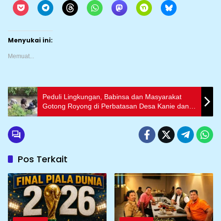
Menyukai ini:
Memuat...
Peduli Lingkungan, Babinsa dan Masyarakat
Gotong Royong di Perbatasan Desa Kanie dan
Desa Sereang
Pos Terkait