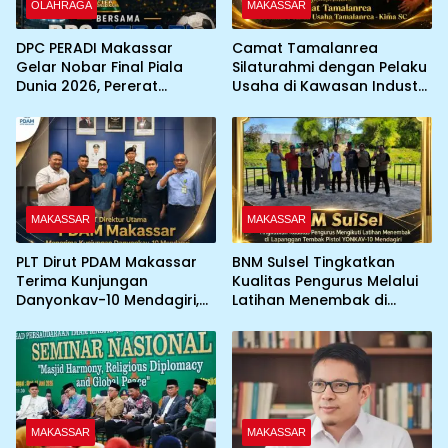
OLAHRAGA
MAKASSAR
DPC PERADI Makassar
Camat Tamalanrea
Gelar Nobar Final Piala
Silaturahmi dengan Pelaku
Dunia 2026, Pererat
Usaha di Kawasan Industri,
Silaturahmi Antar Advokat
KIMA-SC Fasilitasi Sinergi
Pemerintah dan Dunia
Usaha
MAKASSAR
MAKASSAR
PLT Dirut PDAM Makassar
BNM Sulsel Tingkatkan
Terima Kunjungan
Kualitas Pengurus Melalui
Danyonkav-10 Mendagiri,
Latihan Menembak di
Bahas Peningkatan
Lapangan Tembak Pistol
Layanan Air Bersih Asrama
YONKAV-10 Mendagiri
MAKASSAR
MAKASSAR