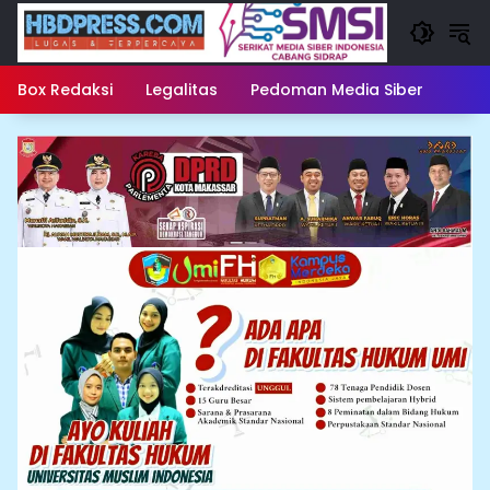
Langsung
ke
konten
Box Redaksi
Legalitas
Pedoman Media Siber