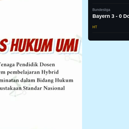
Bundesliga
Bayern 3 - 0 
HT