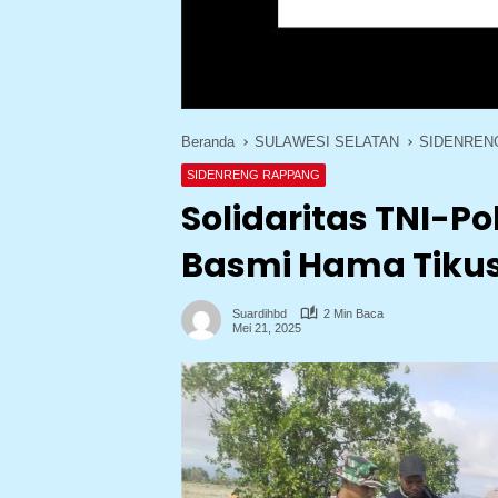
Beranda
SULAWESI SELATAN
SIDENREN
SIDENRENG RAPPANG
Solidaritas TNI-Po
Basmi Hama Tikus
Suardihbd
2 Min Baca
Mei 21, 2025