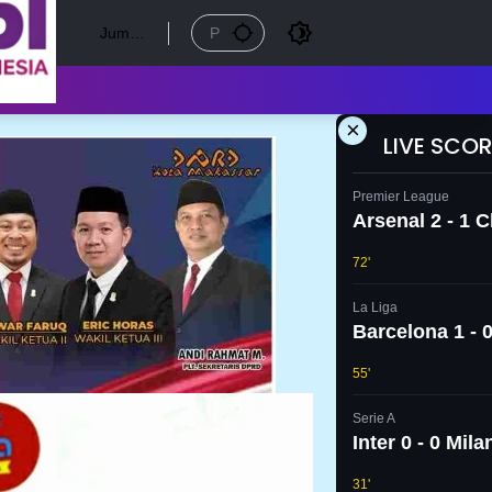
Jumat
, 7
Agust
us
2026
×
LIVE SCOR
Premier League
Arsenal 2 - 1 
72'
La Liga
Barcelona 1 - 0
55'
Serie A
Inter 0 - 0 Mila
31'