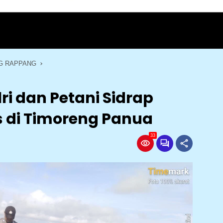
G RAPPANG
lri dan Petani Sidrap
 di Timoreng Panua
33