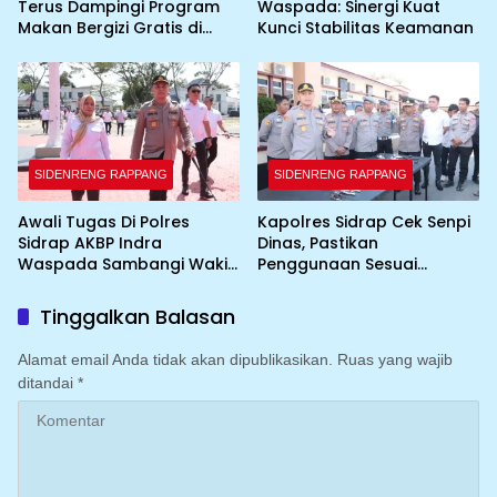
Terus Dampingi Program
Waspada: Sinergi Kuat
Makan Bergizi Gratis di
Kunci Stabilitas Keamanan
Wilayah Kabupaten Sidrap
SIDENRENG RAPPANG
SIDENRENG RAPPANG
Awali Tugas Di Polres
Kapolres Sidrap Cek Senpi
Sidrap AKBP Indra
Dinas, Pastikan
Waspada Sambangi Wakil
Penggunaan Sesuai
Bupati
Prosedur
Tinggalkan Balasan
Alamat email Anda tidak akan dipublikasikan.
Ruas yang wajib
ditandai
*