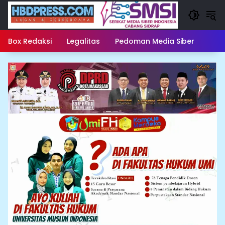
Langsung
ke
konten
Box Redaksi
Legalitas
Pedoman Media Siber