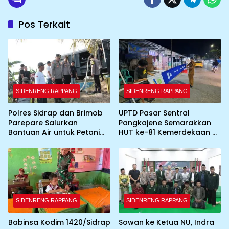
Pos Terkait
SIDENRENG RAPPANG
SIDENRENG RAPPANG
Polres Sidrap dan Brimob
UPTD Pasar Sentral
Parepare Salurkan
Pangkajene Semarakkan
Bantuan Air untuk Petani
HUT ke-81 Kemerdekaan RI
Terdampak Kekeringan
dengan Pemasangan
Umbul-Umbul dan
Dekorasi Merah Putih
SIDENRENG RAPPANG
SIDENRENG RAPPANG
Babinsa Kodim 1420/Sidrap
Sowan ke Ketua NU, Indra