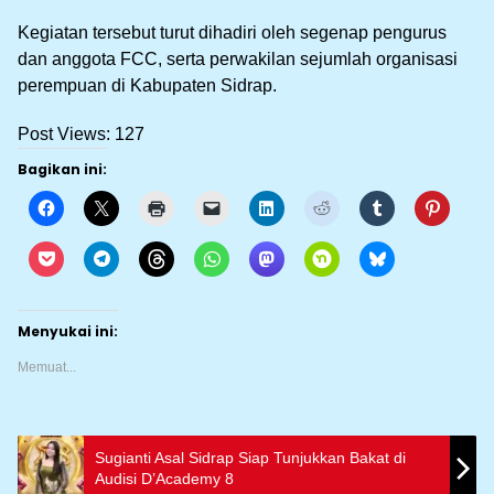
Kegiatan tersebut turut dihadiri oleh segenap pengurus
dan anggota FCC, serta perwakilan sejumlah organisasi
perempuan di Kabupaten Sidrap.
Post Views:
127
Bagikan ini:
Menyukai ini:
Memuat...
Sugianti Asal Sidrap Siap Tunjukkan Bakat di
Audisi D’Academy 8