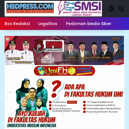
Langsung
ke
konten
Box Redaksi
Legalitas
Pedoman Media Siber