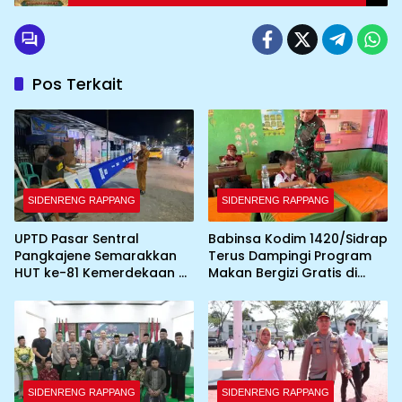
Pos Terkait
SIDENRENG RAPPANG
SIDENRENG RAPPANG
UPTD Pasar Sentral
Babinsa Kodim 1420/Sidrap
Pangkajene Semarakkan
Terus Dampingi Program
HUT ke-81 Kemerdekaan RI
Makan Bergizi Gratis di
dengan Pemasangan
Wilayah Kabupaten Sidrap
Umbul-Umbul dan
Dekorasi Merah Putih
SIDENRENG RAPPANG
SIDENRENG RAPPANG