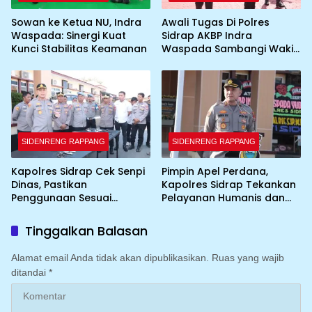
Sowan ke Ketua NU, Indra
Awali Tugas Di Polres
Waspada: Sinergi Kuat
Sidrap AKBP Indra
Kunci Stabilitas Keamanan
Waspada Sambangi Wakil
Bupati
SIDENRENG RAPPANG
SIDENRENG RAPPANG
Kapolres Sidrap Cek Senpi
Pimpin Apel Perdana,
Dinas, Pastikan
Kapolres Sidrap Tekankan
Penggunaan Sesuai
Pelayanan Humanis dan
Prosedur
Integritas Personel
Tinggalkan Balasan
Alamat email Anda tidak akan dipublikasikan.
Ruas yang wajib
ditandai
*