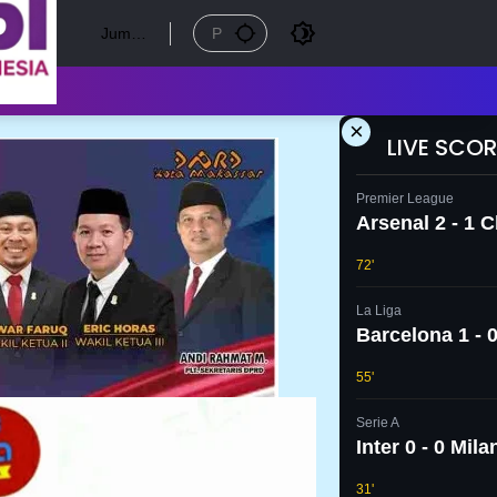
Jumat
, 7
Agust
us
2026
×
LIVE SCOR
Premier League
Arsenal 2 - 1 
72'
La Liga
Barcelona 1 - 0
55'
Serie A
Inter 0 - 0 Mila
31'