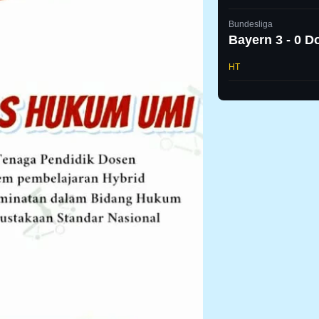
Bundesliga
Bayern 3 - 0 
HT