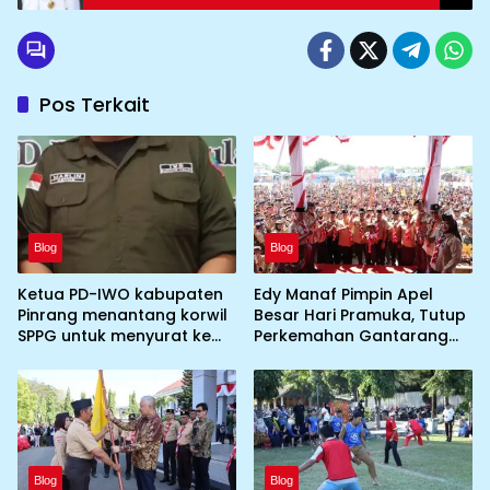
Pos Terkait
Blog
Blog
Ketua PD-IWO kabupaten
Edy Manaf Pimpin Apel
Pinrang menantang korwil
Besar Hari Pramuka, Tutup
SPPG untuk menyurat ke
Perkemahan Gantarang
BGN prihal SPPG atau MBG
dan Lepas Kontingen
yang tidak memenuhi
Jamnas XII 2026
syarat standar dan
persyaratan teknis
Blog
Blog