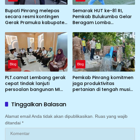
Bupati Pinrang melepas
Semarak HUT ke-81 RI,
secara resmi kontingen
Pemkab Bulukumba Gelar
Gerak Pramuka kabupaten
Beragam Lomba
Pinrang ke jambore
Tradisional hingga
Nasional ke XII kebumi
Olahraga
perkemahan Cibubur
Blog
Blog
PLT.camat Lembang gerak
Pemkab Pinrang komitmen
cepat tindak lanjuti
jaga produktivitas
persoalan bangunan MI
pertanian di tengah musim
DDI Batulosso
kemarau dengan
mengoptimalkan program
Tinggalkan Balasan
Irigasi perpompaan
(Irpom)
Alamat email Anda tidak akan dipublikasikan.
Ruas yang wajib
ditandai
*