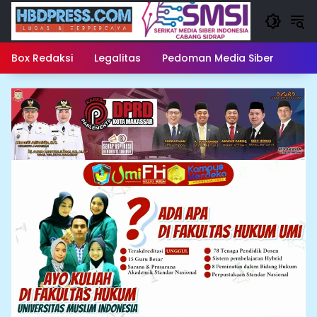
Langsung
ke
konten
Box Redaksi
Legalitas
Pedoman Media Siber