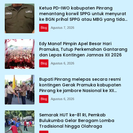
Ketua PD-IWO kabupaten Pinrang
menantang korwil SPPG untuk menyurat
ke BGN prihal SPPG atau MBG yang tidak
memenuhi syarat standar dan
Blog
Agustus 7, 2026
persyaratan teknis
Edy Manaf Pimpin Apel Besar Hari
Pramuka, Tutup Perkemahan Gantarang
dan Lepas Kontingen Jamnas XII 2026
Blog
Agustus 6, 2026
Bupati Pinrang melepas secara resmi
kontingen Gerak Pramuka kabupaten
Pinrang ke jambore Nasional ke XII
kebumi perkemahan Cibubur
Blog
Agustus 6, 2026
Semarak HUT ke-81 RI, Pemkab
Bulukumba Gelar Beragam Lomba
Tradisional hingga Olahraga