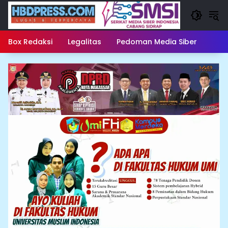
Langsung
ke
konten
Box Redaksi
Legalitas
Pedoman Media Siber