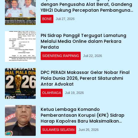
dengan Pengusaha Alat Berat, Gandeng
YBH2I Dukung Percepatan Pembangunan
Daerah
BONE
Juli 27, 2026
PN Sidrap Panggil Tergugat Lamatung
Melalui Media Online dalam Perkara
Perdata
SIDENRENG RAPPANG
Juli 22, 2026
DPC PERADI Makassar Gelar Nobar Final
Piala Dunia 2026, Pererat Silaturahmi
Antar Advokat
OLAHRAGA
Juli 19, 2026
Ketua Lembaga Komando
Pemberantasan Korupsi (KPK) Sidrap
Harap Kapolres Baru Maksimalkan
Penanganan Kasus
SULAWESI SELATAN
Juni 26, 2026