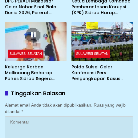
DPC PERADI Makassar
Ketua Lembaga Komando
Gelar Nobar Final Piala
Pemberantasan Korupsi
Dunia 2026, Pererat
(KPK) Sidrap Harap
Silaturahmi Antar Advokat
Kapolres Baru
Maksimalkan Penanganan
Kasus
SULAWESI SELATAN
SULAWESI SELATAN
Keluarga Korban
Polda Sulsel Gelar
Mallinoang Berharap
Konferensi Pers
Polres Sidrap Segera
Pengungkapan Kasus
Tindak Lanjuti Laporan
Penyalahgunaan BBM dan
Dugaan Pencemaran
LPG Bersubsidi di Wilayah
Tinggalkan Balasan
Nama Baik di TikTok
Sulawesi Selatan
Alamat email Anda tidak akan dipublikasikan.
Ruas yang wajib
ditandai
*