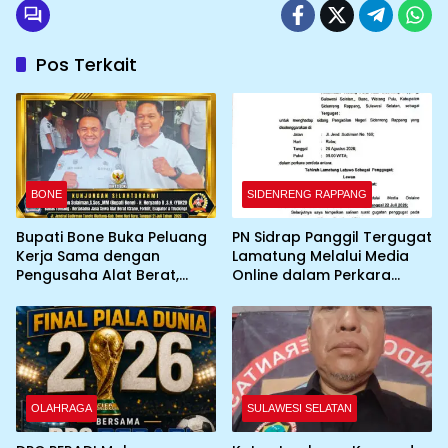
Pos Terkait
BONE
SIDENRENG RAPPANG
Bupati Bone Buka Peluang
PN Sidrap Panggil Tergugat
Kerja Sama dengan
Lamatung Melalui Media
Pengusaha Alat Berat,
Online dalam Perkara
Gandeng YBH2I Dukung
Perdata
Percepatan Pembangunan
Daerah
OLAHRAGA
SULAWESI SELATAN