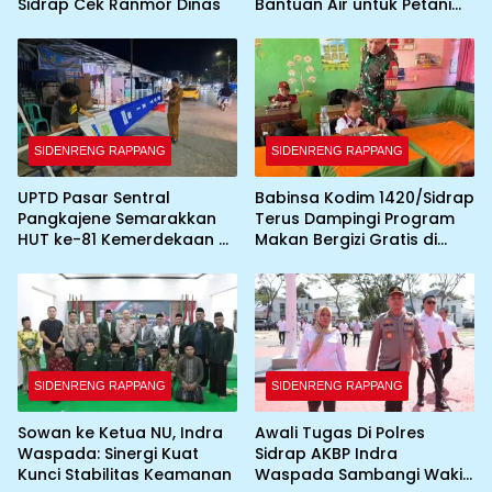
Sidrap Cek Ranmor Dinas
Bantuan Air untuk Petani
Terdampak Kekeringan
SIDENRENG RAPPANG
SIDENRENG RAPPANG
UPTD Pasar Sentral
Babinsa Kodim 1420/Sidrap
Pangkajene Semarakkan
Terus Dampingi Program
HUT ke-81 Kemerdekaan RI
Makan Bergizi Gratis di
dengan Pemasangan
Wilayah Kabupaten Sidrap
Umbul-Umbul dan
Dekorasi Merah Putih
SIDENRENG RAPPANG
SIDENRENG RAPPANG
Sowan ke Ketua NU, Indra
Awali Tugas Di Polres
Waspada: Sinergi Kuat
Sidrap AKBP Indra
Kunci Stabilitas Keamanan
Waspada Sambangi Wakil