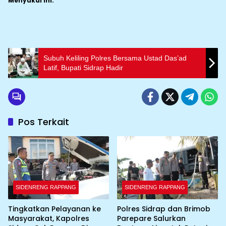
Menyukai ini:
Subuh Keliling Polres Bersama Ustad Das’ad
Latif, Bupati Sidrap Hadir
Pos Terkait
SIDENRENG RAPPANG
SIDENRENG RAPPANG
Tingkatkan Pelayanan ke
Polres Sidrap dan Brimob
Masyarakat, Kapolres
Parepare Salurkan