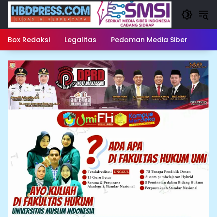
Langsung
ke
konten
Box Redaksi
Legalitas
Pedoman Media Siber