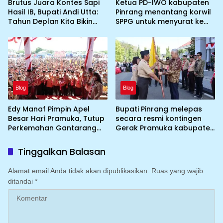
Brutus Juara Kontes Sapi
Ketua PD-IWO kabupaten
Hasil IB, Bupati Andi Utta:
Pinrang menantang korwil
Tahun Deplan Kita Bikin
SPPG untuk menyurat ke
Skala Lebih Besar
BGN prihal SPPG atau MBG
yang tidak memenuhi
syarat standar dan
persyaratan teknis
Blog
Blog
Edy Manaf Pimpin Apel
Bupati Pinrang melepas
Besar Hari Pramuka, Tutup
secara resmi kontingen
Perkemahan Gantarang
Gerak Pramuka kabupaten
dan Lepas Kontingen
Pinrang ke jambore
Jamnas XII 2026
Nasional ke XII kebumi
Tinggalkan Balasan
perkemahan Cibubur
Alamat email Anda tidak akan dipublikasikan.
Ruas yang wajib
ditandai
*