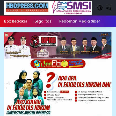
Langsung
ke
konten
Box Redaksi
Legalitas
Pedoman Media Siber