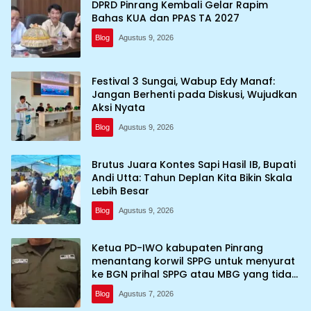
DPRD Pinrang Kembali Gelar Rapim
Bahas KUA dan PPAS TA 2027
Blog
Agustus 9, 2026
Festival 3 Sungai, Wabup Edy Manaf:
Jangan Berhenti pada Diskusi, Wujudkan
Aksi Nyata
Blog
Agustus 9, 2026
Brutus Juara Kontes Sapi Hasil IB, Bupati
Andi Utta: Tahun Deplan Kita Bikin Skala
Lebih Besar
Blog
Agustus 9, 2026
Ketua PD-IWO kabupaten Pinrang
menantang korwil SPPG untuk menyurat
ke BGN prihal SPPG atau MBG yang tidak
memenuhi syarat standar dan
Blog
Agustus 7, 2026
persyaratan teknis