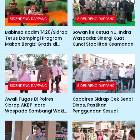
SIDENRENG RAPPANG
SIDENRENG RAPPANG
Babinsa Kodim 1420/Sidrap
Sowan ke Ketua NU, Indra
Terus Dampingi Program
Waspada: Sinergi Kuat
Makan Bergizi Gratis di
Kunci Stabilitas Keamanan
Wilayah Kabupaten Sidrap
SIDENRENG RAPPANG
SIDENRENG RAPPANG
Awali Tugas Di Polres
Kapolres Sidrap Cek Senpi
Sidrap AKBP Indra
Dinas, Pastikan
Waspada Sambangi Wakil
Penggunaan Sesuai
Bupati
Prosedur