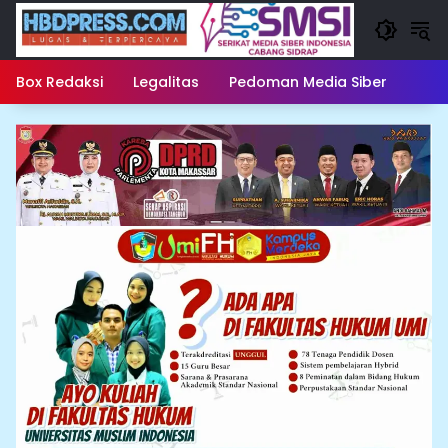
Langsung
ke
konten
Box Redaksi
Legalitas
Pedoman Media Siber