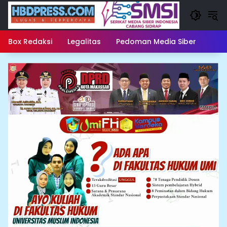
Langsung
ke
konten
Box Redaksi
Legalitas
Pedoman Media Siber