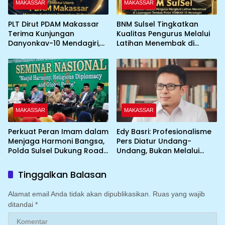
MAKASSAR
MAKASSAR
PLT Dirut PDAM Makassar
BNM Sulsel Tingkatkan
Terima Kunjungan
Kualitas Pengurus Melalui
Danyonkav-10 Mendagiri,
Latihan Menembak di
Bahas Peningkatan
Lapangan Tembak Pistol
Layanan Air Bersih Asrama
YONKAV-10 Mendagiri
MAKASSAR
MAKASSAR
Perkuat Peran Imam dalam
Edy Basri: Profesionalisme
Menjaga Harmoni Bangsa,
Pers Diatur Undang-
Polda Sulsel Dukung Road
Undang, Bukan Melalui
to IGIC 2026
Pelabelan
Tinggalkan Balasan
Alamat email Anda tidak akan dipublikasikan.
Ruas yang wajib
ditandai
*