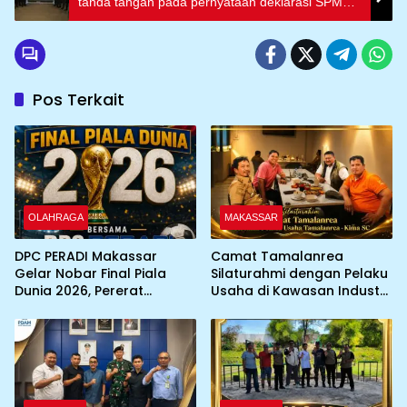
tanda tangan pada pernyataan deklarasi SPMB
tahun 2025
Pos Terkait
OLAHRAGA
MAKASSAR
DPC PERADI Makassar
Camat Tamalanrea
Gelar Nobar Final Piala
Silaturahmi dengan Pelaku
Dunia 2026, Pererat
Usaha di Kawasan Industri,
Silaturahmi Antar Advokat
KIMA-SC Fasilitasi Sinergi
Pemerintah dan Dunia
Usaha