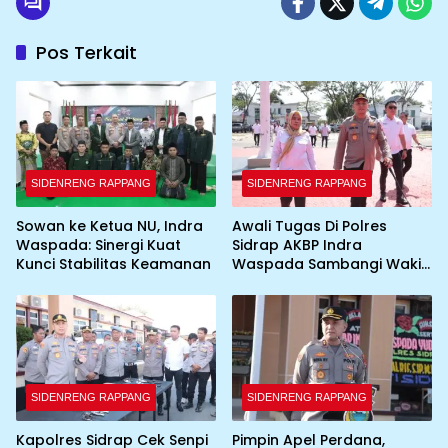
Pos Terkait
SIDENRENG RAPPANG
SIDENRENG RAPPANG
Sowan ke Ketua NU, Indra
Awali Tugas Di Polres
Waspada: Sinergi Kuat
Sidrap AKBP Indra
Kunci Stabilitas Keamanan
Waspada Sambangi Wakil
Bupati
SIDENRENG RAPPANG
SIDENRENG RAPPANG
Kapolres Sidrap Cek Senpi
Pimpin Apel Perdana,