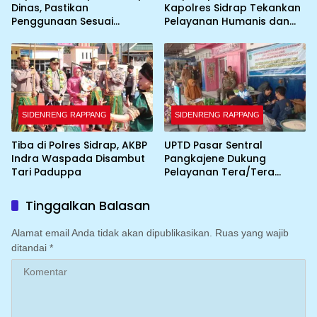
Dinas, Pastikan
Kapolres Sidrap Tekankan
Penggunaan Sesuai
Pelayanan Humanis dan
Prosedur
Integritas Personel
SIDENRENG RAPPANG
SIDENRENG RAPPANG
Tiba di Polres Sidrap, AKBP
UPTD Pasar Sentral
Indra Waspada Disambut
Pangkajene Dukung
Tari Paduppa
Pelayanan Tera/Tera
Ulang UTTP bagi Pedagang
Tinggalkan Balasan
Alamat email Anda tidak akan dipublikasikan.
Ruas yang wajib
ditandai
*