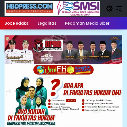
Langsung
ke
konten
Box Redaksi
Legalitas
Pedoman Media Siber