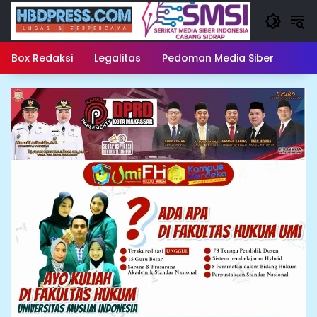
Langsung
ke
konten
Box Redaksi
Legalitas
Pedoman Media Siber