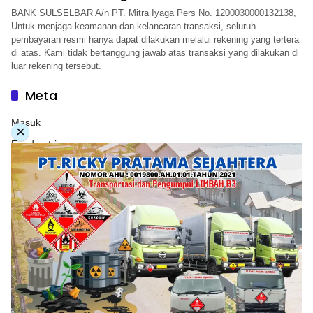
BANK SULSELBAR A/n PT. Mitra Iyaga Pers No. 1200030000132138,
Untuk menjaga keamanan dan kelancaran transaksi, seluruh
pembayaran resmi hanya dapat dilakukan melalui rekening yang tertera
di atas. Kami tidak bertanggung jawab atas transaksi yang dilakukan di
luar rekening tersebut.
Meta
Masuk
×
Feed entri
Feed komentar
WordPress.org
Copyright © 2026. PT. Herwandy Baharuddin Grup. All
rights reserve