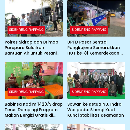
SIDENRENG RAPPANG
SIDENRENG RAPPANG
Polres Sidrap dan Brimob
UPTD Pasar Sentral
Parepare Salurkan
Pangkajene Semarakkan
Bantuan Air untuk Petani
HUT ke-81 Kemerdekaan RI
Terdampak Kekeringan
dengan Pemasangan
Umbul-Umbul dan
Dekorasi Merah Putih
SIDENRENG RAPPANG
SIDENRENG RAPPANG
Babinsa Kodim 1420/Sidrap
Sowan ke Ketua NU, Indra
Terus Dampingi Program
Waspada: Sinergi Kuat
Makan Bergizi Gratis di
Kunci Stabilitas Keamanan
Wilayah Kabupaten Sidrap