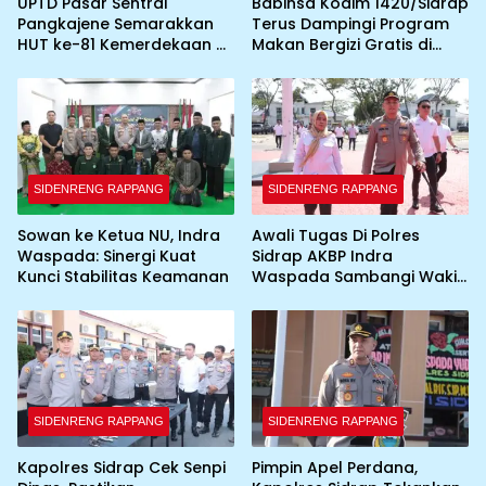
UPTD Pasar Sentral
Babinsa Kodim 1420/Sidrap
Pangkajene Semarakkan
Terus Dampingi Program
HUT ke-81 Kemerdekaan RI
Makan Bergizi Gratis di
dengan Pemasangan
Wilayah Kabupaten Sidrap
Umbul-Umbul dan
Dekorasi Merah Putih
SIDENRENG RAPPANG
SIDENRENG RAPPANG
Sowan ke Ketua NU, Indra
Awali Tugas Di Polres
Waspada: Sinergi Kuat
Sidrap AKBP Indra
Kunci Stabilitas Keamanan
Waspada Sambangi Wakil
Bupati
SIDENRENG RAPPANG
SIDENRENG RAPPANG
Kapolres Sidrap Cek Senpi
Pimpin Apel Perdana,