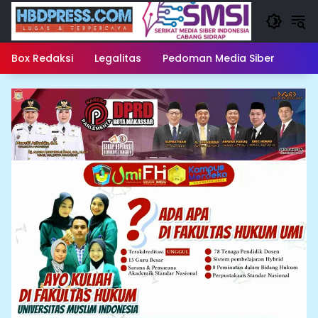
Langsung
ke
konten
Box Redaksi
Legalitas
Pedoman Media Siber