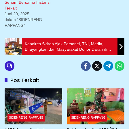
Senam Bersama Instansi
Terkait
Juni 20, 2025
dalam "SIDENRENG
RAPPANG"
Kapolres Sidrap Ajak Personel, TNI, Media,
Bhayangkari dan Masyarakat Donor Darah di
HUT Bhayangkara Ke-79
Pos Terkait
SIDENRENG RAPPANG
SIDENRENG RAPPANG