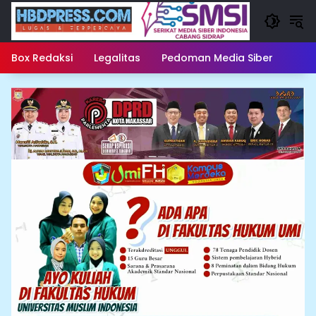
Langsung
ke
konten
Box Redaksi
Legalitas
Pedoman Media Siber