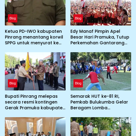
Blog
Blog
Ketua PD-IWO kabupaten
Edy Manaf Pimpin Apel
Pinrang menantang korwil
Besar Hari Pramuka, Tutup
SPPG untuk menyurat ke
Perkemahan Gantarang
BGN prihal SPPG atau MBG
dan Lepas Kontingen
yang tidak memenuhi
Jamnas XII 2026
syarat standar dan
persyaratan teknis
Blog
Blog
Bupati Pinrang melepas
Semarak HUT ke-81 RI,
secara resmi kontingen
Pemkab Bulukumba Gelar
Gerak Pramuka kabupaten
Beragam Lomba
Pinrang ke jambore
Tradisional hingga
Nasional ke XII kebumi
Olahraga
perkemahan Cibubur