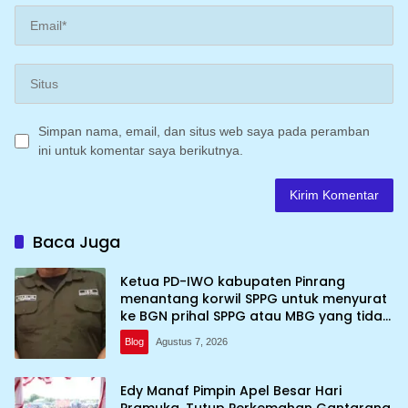
Simpan nama, email, dan situs web saya pada peramban
ini untuk komentar saya berikutnya.
Baca Juga
Ketua PD-IWO kabupaten Pinrang
menantang korwil SPPG untuk menyurat
ke BGN prihal SPPG atau MBG yang tidak
memenuhi syarat standar dan
Blog
Agustus 7, 2026
persyaratan teknis
Edy Manaf Pimpin Apel Besar Hari
Pramuka, Tutup Perkemahan Gantarang