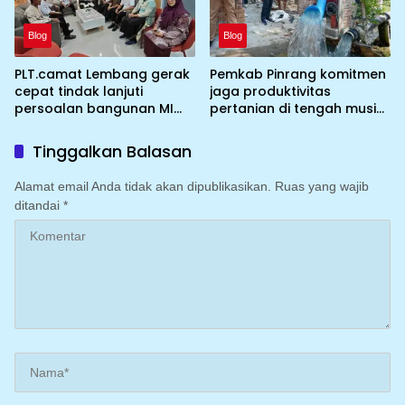
Blog
Blog
PLT.camat Lembang gerak
Pemkab Pinrang komitmen
cepat tindak lanjuti
jaga produktivitas
persoalan bangunan MI
pertanian di tengah musim
DDI Batulosso
kemarau dengan
mengoptimalkan program
Tinggalkan Balasan
Irigasi perpompaan
(Irpom)
Alamat email Anda tidak akan dipublikasikan.
Ruas yang wajib
ditandai
*