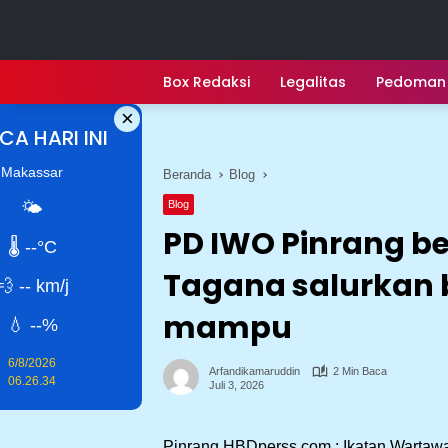
Langsung
ke
konten
Box Redaksi
Legalitas
Pedoman 
×
A HARI INI
Makassar
Beranda
Blog
🌤
Blog
PD IWO Pinrang b
🌡
--
°C
Tagana salurkan 
💨
--
km/j
mampu
💧
--
%
6/8/2026
Arfandikamaruddin
2 Min Baca
06.26.35
Juli 3, 2026
Pinrang HBDperss.com : Ikatan Wartaw