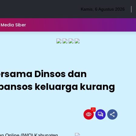
Kamis, 6 Agustus 2026
Media Siber
ersama Dinsos dan
bansos keluarga kurang
21
an Online (IWO) Kabupaten