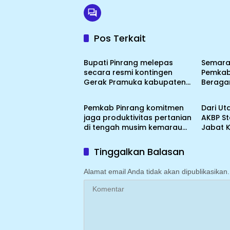
Pos Terkait
Blog
Blog
Bupati Pinrang melepas
Semarak
secara resmi kontingen
Pemkab
Gerak Pramuka kabupaten
Beraga
Blog
Blog
Pinrang ke jambore Nasional
hingga
ke XII kebumi perkemahan
Pemkab Pinrang komitmen
Dari Uta
Cibubur
jaga produktivitas pertanian
AKBP S
di tengah musim kemarau
Jabat 
dengan mengoptimalkan
program Irigasi
Tinggalkan Balasan
perpompaan (Irpom)
Alamat email Anda tidak akan dipublikasikan.