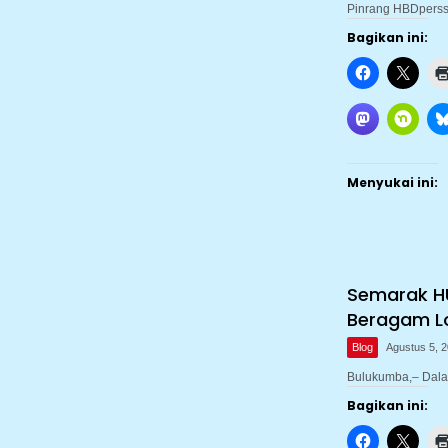
Pinrang HBDperss
Bagikan ini:
Menyukai ini:
Semarak HU
Beragam Lo
Blog
Agustus 5, 
Bulukumba,– Dala
Bagikan ini: