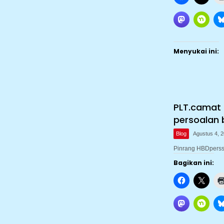
Menyukai ini:
PLT.camat 
persoalan 
Blog
Agustus 4, 
Pinrang HBDperss.
Bagikan ini: