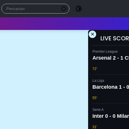
×
LIVE SCOR
Premier League
Arsenal 2 - 1 
72'
La Liga
Barcelona 1 - 0
55'
Serie A
Inter 0 - 0 Mila
31'