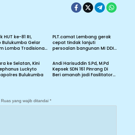
Blog
 HUT ke-81 RI,
PLT.camat Lembang gerak
 Bulukumba Gelar
cepat tindak lanjuti
m Lomba Tradisional
persoalan bangunan MI DDI
Blog
 Olahraga
Batulosso
ra ke Selatan, Kini
Andi Harisuddin S.Pd, M.Pd
tephanus Luckyto
Kepsek SDN 161 Pinrang Di
Kapolres Bulukumba
Beri amanah jadi Fasilitator
KKA,PM Kepsek SMP Se
kabupaten Pinrang
Ruas yang wajib ditandai
*