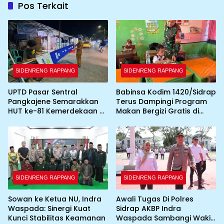
Pos Terkait
SIDENRENG RAPPANG
SIDENRENG RAPPANG
UPTD Pasar Sentral
Babinsa Kodim 1420/Sidrap
Pangkajene Semarakkan
Terus Dampingi Program
HUT ke-81 Kemerdekaan RI
Makan Bergizi Gratis di
dengan Pemasangan
Wilayah Kabupaten Sidrap
Umbul-Umbul dan
Dekorasi Merah Putih
SIDENRENG RAPPANG
SIDENRENG RAPPANG
Sowan ke Ketua NU, Indra
Awali Tugas Di Polres
Waspada: Sinergi Kuat
Sidrap AKBP Indra
Kunci Stabilitas Keamanan
Waspada Sambangi Wakil