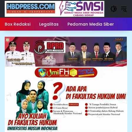
Langsung
ke
konten
Box Redaksi
Legalitas
Pedoman Media Siber