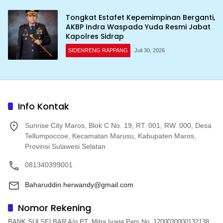
Tongkat Estafet Kepemimpinan Berganti,
AKBP Indra Waspada Yuda Resmi Jabat
Kapolres Sidrap
SIDENRENG RAPPANG
Juli 30, 2026
Info Kontak
Sunrise City Maros, Blok C No. 19, RT. 001, RW. 000, Desa
Tellumpoccoe, Kecamatan Marusu, Kabupaten Maros,
Provinsi Sulawesi Selatan
081340399001
Baharuddin.herwandy@gmail.com
Nomor Rekening
BANK SULSELBAR A/n PT. Mitra Iyaga Pers No. 1200030000132138,