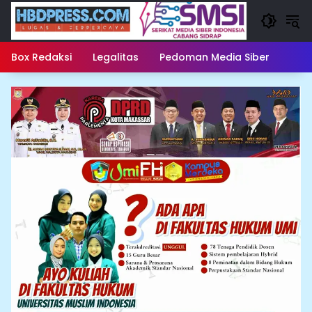
Langsung
ke
konten
Box Redaksi
Legalitas
Pedoman Media Siber