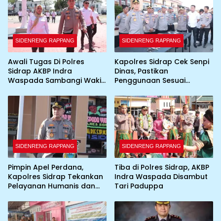
SIDENRENG RAPPANG
SIDENRENG RAPPANG
Awali Tugas Di Polres
Kapolres Sidrap Cek Senpi
Sidrap AKBP Indra
Dinas, Pastikan
Waspada Sambangi Wakil
Penggunaan Sesuai
Bupati
Prosedur
SIDENRENG RAPPANG
SIDENRENG RAPPANG
Pimpin Apel Perdana,
Tiba di Polres Sidrap, AKBP
Kapolres Sidrap Tekankan
Indra Waspada Disambut
Pelayanan Humanis dan
Tari Paduppa
Integritas Personel