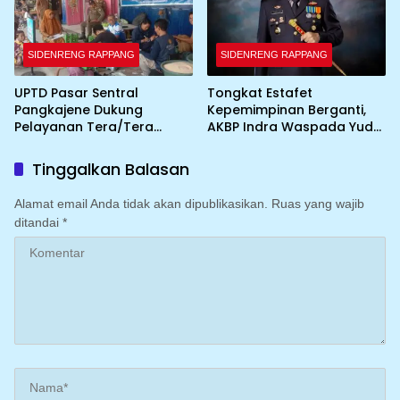
SIDENRENG RAPPANG
SIDENRENG RAPPANG
UPTD Pasar Sentral
Tongkat Estafet
Pangkajene Dukung
Kepemimpinan Berganti,
Pelayanan Tera/Tera
AKBP Indra Waspada Yuda
Ulang UTTP bagi Pedagang
Resmi Jabat Kapolres
Sidrap
Tinggalkan Balasan
Alamat email Anda tidak akan dipublikasikan.
Ruas yang wajib
ditandai
*