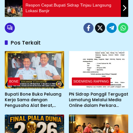
Respon Cepat.Bupati Sidrap Tinjau Langsung
Lokasi Banjir
Pos Terkait
BONE
SIDENRENG RAPPANG
Bupati Bone Buka Peluang
PN Sidrap Panggil Tergugat
Kerja Sama dengan
Lamatung Melalui Media
Pengusaha Alat Berat,
Online dalam Perkara
Gandeng YBH2I Dukung
Perdata
Percepatan Pembangunan
Daerah