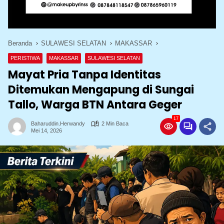
Beranda
SULAWESI SELATAN
MAKASSAR
PERISTIWA
MAKASSAR
SULAWESI SELATAN
Mayat Pria Tanpa Identitas
Ditemukan Mengapung di Sungai
Tallo, Warga BTN Antara Geger
17
Baharuddin.herwandy
2 Min Baca
Mei 14, 2026