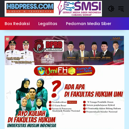
Langsung
ke
konten
Box Redaksi
Legalitas
Pedoman Media Siber