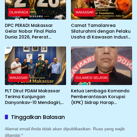
OLAHRAGA
MAKASSAR
DPC PERADI Makassar
Camat Tamalanrea
Gelar Nobar Final Piala
Silaturahmi dengan Pelaku
Dunia 2026, Pererat
Usaha di Kawasan Industri,
Silaturahmi Antar Advokat
KIMA-SC Fasilitasi Sinergi
Pemerintah dan Dunia
Usaha
MAKASSAR
SULAWESI SELATAN
PLT Dirut PDAM Makassar
Ketua Lembaga Komando
Terima Kunjungan
Pemberantasan Korupsi
Danyonkav-10 Mendagiri,
(KPK) Sidrap Harap
Bahas Peningkatan
Kapolres Baru
Layanan Air Bersih Asrama
Maksimalkan Penanganan
Tinggalkan Balasan
Kasus
Alamat email Anda tidak akan dipublikasikan.
Ruas yang wajib
ditandai
*