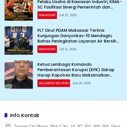
Pelaku Usaha di Kawasan Industri, KIMA-
SC Fasilitasi Sinergi Pemerintah dan
Dunia Usaha
MAKASSAR
Juli 15, 2026
PLT Dirut PDAM Makassar Terima
Kunjungan Danyonkav-10 Mendagiri,
Bahas Peningkatan Layanan Air Bersih
Asrama
MAKASSAR
Juli 11, 2026
Ketua Lembaga Komando
Pemberantasan Korupsi (KPK) Sidrap
Harap Kapolres Baru Maksimalkan
Penanganan Kasus
SULAWESI SELATAN
Juni 26, 2026
Info Kontak
Sunrise City Maros, Blok C No. 19, RT. 001, RW. 000, Desa