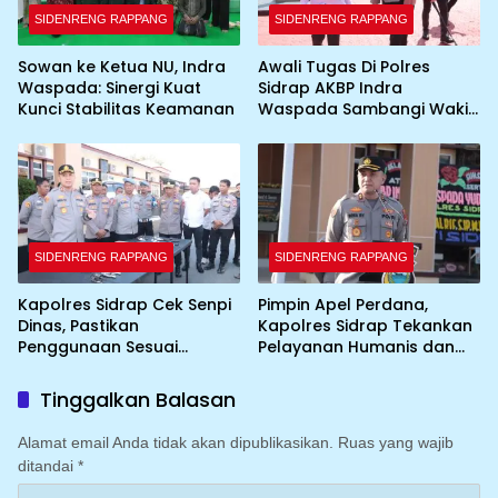
SIDENRENG RAPPANG
SIDENRENG RAPPANG
Sowan ke Ketua NU, Indra
Awali Tugas Di Polres
Waspada: Sinergi Kuat
Sidrap AKBP Indra
Kunci Stabilitas Keamanan
Waspada Sambangi Wakil
Bupati
SIDENRENG RAPPANG
SIDENRENG RAPPANG
Kapolres Sidrap Cek Senpi
Pimpin Apel Perdana,
Dinas, Pastikan
Kapolres Sidrap Tekankan
Penggunaan Sesuai
Pelayanan Humanis dan
Prosedur
Integritas Personel
Tinggalkan Balasan
Alamat email Anda tidak akan dipublikasikan.
Ruas yang wajib
ditandai
*