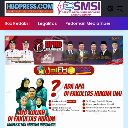
Langsung
ke
konten
Box Redaksi
Legalitas
Pedoman Media Siber