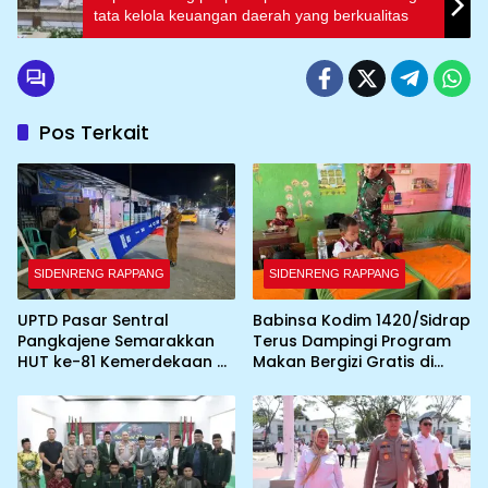
tata kelola keuangan daerah yang berkualitas
Pos Terkait
SIDENRENG RAPPANG
SIDENRENG RAPPANG
UPTD Pasar Sentral
Babinsa Kodim 1420/Sidrap
Pangkajene Semarakkan
Terus Dampingi Program
HUT ke-81 Kemerdekaan RI
Makan Bergizi Gratis di
dengan Pemasangan
Wilayah Kabupaten Sidrap
Umbul-Umbul dan
Dekorasi Merah Putih