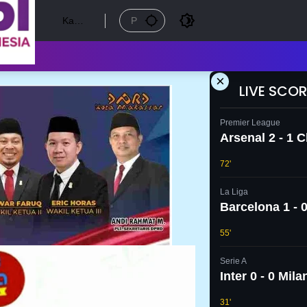
Kamis
, 6
Agust
us
2026
×
LIVE SCOR
Premier League
Arsenal 2 - 1 
72'
La Liga
Barcelona 1 - 0
55'
Serie A
Inter 0 - 0 Mila
31'