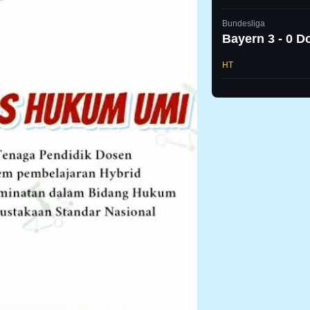
Bundesliga
Bayern 3 - 0 
HT