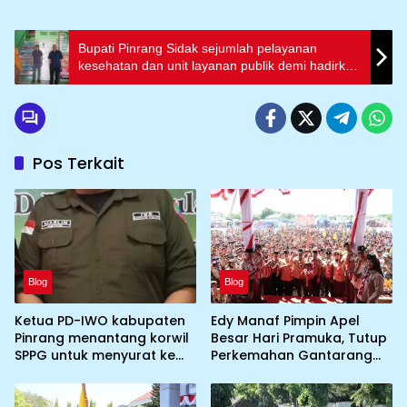
Bupati Pinrang Sidak sejumlah pelayanan
kesehatan dan unit layanan publik demi hadirkan
pelayanan publik yang berpihak kemasyarakat
Pos Terkait
Blog
Blog
Ketua PD-IWO kabupaten
Edy Manaf Pimpin Apel
Pinrang menantang korwil
Besar Hari Pramuka, Tutup
SPPG untuk menyurat ke
Perkemahan Gantarang
BGN prihal SPPG atau MBG
dan Lepas Kontingen
yang tidak memenuhi
Jamnas XII 2026
syarat standar dan