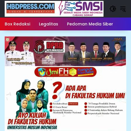
Langsung
ke
konten
Box Redaksi
Legalitas
Pedoman Media Siber