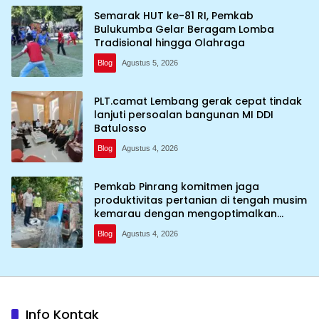
Semarak HUT ke-81 RI, Pemkab
Bulukumba Gelar Beragam Lomba
Tradisional hingga Olahraga
Blog
Agustus 5, 2026
PLT.camat Lembang gerak cepat tindak
lanjuti persoalan bangunan MI DDI
Batulosso
Blog
Agustus 4, 2026
Pemkab Pinrang komitmen jaga
produktivitas pertanian di tengah musim
kemarau dengan mengoptimalkan
program Irigasi perpompaan (Irpom)
Blog
Agustus 4, 2026
Info Kontak