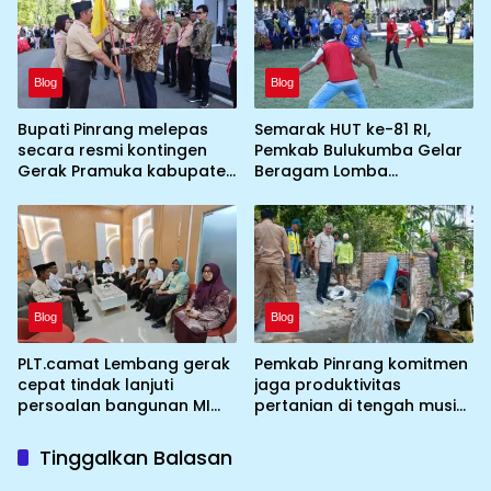
persyaratan teknis
Blog
Blog
Bupati Pinrang melepas
Semarak HUT ke-81 RI,
secara resmi kontingen
Pemkab Bulukumba Gelar
Gerak Pramuka kabupaten
Beragam Lomba
Pinrang ke jambore
Tradisional hingga
Nasional ke XII kebumi
Olahraga
perkemahan Cibubur
Blog
Blog
PLT.camat Lembang gerak
Pemkab Pinrang komitmen
cepat tindak lanjuti
jaga produktivitas
persoalan bangunan MI
pertanian di tengah musim
DDI Batulosso
kemarau dengan
mengoptimalkan program
Tinggalkan Balasan
Irigasi perpompaan
(Irpom)