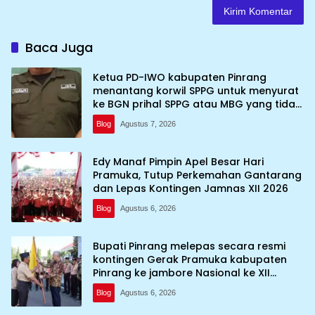
Baca Juga
Ketua PD-IWO kabupaten Pinrang
menantang korwil SPPG untuk menyurat
ke BGN prihal SPPG atau MBG yang tidak
memenuhi syarat standar dan
Blog
Agustus 7, 2026
persyaratan teknis
Edy Manaf Pimpin Apel Besar Hari
Pramuka, Tutup Perkemahan Gantarang
dan Lepas Kontingen Jamnas XII 2026
Blog
Agustus 6, 2026
Bupati Pinrang melepas secara resmi
kontingen Gerak Pramuka kabupaten
Pinrang ke jambore Nasional ke XII
kebumi perkemahan Cibubur
Blog
Agustus 6, 2026