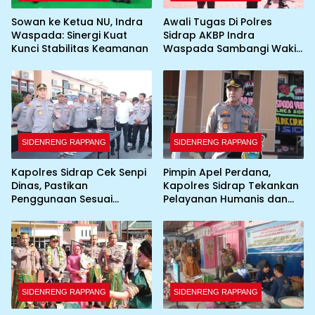
Sowan ke Ketua NU, Indra
Awali Tugas Di Polres
Waspada: Sinergi Kuat
Sidrap AKBP Indra
Kunci Stabilitas Keamanan
Waspada Sambangi Wakil
Bupati
SIDENRENG RAPPANG
SIDENRENG RAPPANG
Kapolres Sidrap Cek Senpi
Pimpin Apel Perdana,
Dinas, Pastikan
Kapolres Sidrap Tekankan
Penggunaan Sesuai
Pelayanan Humanis dan
Prosedur
Integritas Personel
SIDENRENG RAPPANG
SIDENRENG RAPPANG