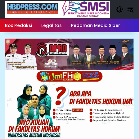
Langsung
ke
konten
Box Redaksi
Legalitas
Pedoman Media Siber