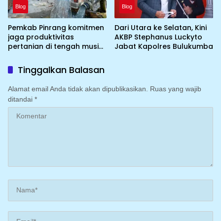
Blog
Blog
Pemkab Pinrang komitmen
Dari Utara ke Selatan, Kini
jaga produktivitas
AKBP Stephanus Luckyto
pertanian di tengah musim
Jabat Kapolres Bulukumba
kemarau dengan
mengoptimalkan program
Tinggalkan Balasan
Irigasi perpompaan
(Irpom)
Alamat email Anda tidak akan dipublikasikan.
Ruas yang wajib
ditandai
*