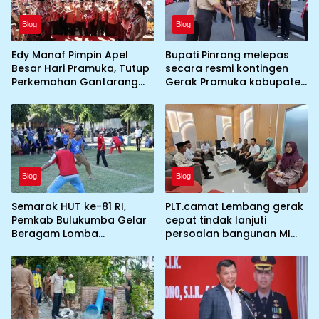
Blog
Blog
Edy Manaf Pimpin Apel
Bupati Pinrang melepas
Besar Hari Pramuka, Tutup
secara resmi kontingen
Perkemahan Gantarang
Gerak Pramuka kabupaten
dan Lepas Kontingen
Pinrang ke jambore
Jamnas XII 2026
Nasional ke XII kebumi
perkemahan Cibubur
Blog
Blog
Semarak HUT ke-81 RI,
PLT.camat Lembang gerak
Pemkab Bulukumba Gelar
cepat tindak lanjuti
Beragam Lomba
persoalan bangunan MI
Tradisional hingga
DDI Batulosso
Olahraga