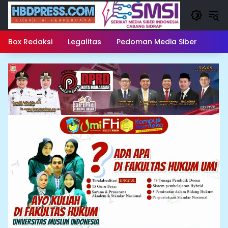
Langsung
ke
konten
Box Redaksi
Legalitas
Pedoman Media Siber