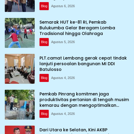
kebumi perkemahan Cibubur
Blog
Agustus 6, 2026
Semarak HUT ke-81 RI, Pemkab
Bulukumba Gelar Beragam Lomba
Tradisional hingga Olahraga
Blog
Agustus 5, 2026
PLT.camat Lembang gerak cepat tindak
lanjuti persoalan bangunan MI DDI
Batulosso
Blog
Agustus 4, 2026
Pemkab Pinrang komitmen jaga
produktivitas pertanian di tengah musim
kemarau dengan mengoptimalkan
program Irigasi perpompaan (Irpom)
Blog
Agustus 4, 2026
Dari Utara ke Selatan, Kini AKBP