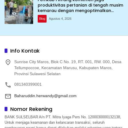
produktivitas pertanian di tengah musim
kemarau dengan mengoptimalkan
program Irigasi perpompaan (Irpom)
Blog
Agustus 4, 2026
Info Kontak
Sunrise City Maros, Blok C No. 19, RT. 001, RW. 000, Desa
Tellumpoccoe, Kecamatan Marusu, Kabupaten Maros,
Provinsi Sulawesi Selatan
081340399001
Baharuddin.herwandy@gmail.com
Nomor Rekening
BANK SULSELBAR A/n PT. Mitra Iyaga Pers No. 1200030000132138,
Untuk menjaga keamanan dan kelancaran transaksi, seluruh
pembayaran resmi hanya dapat dilakukan melalui rekening yang tertera