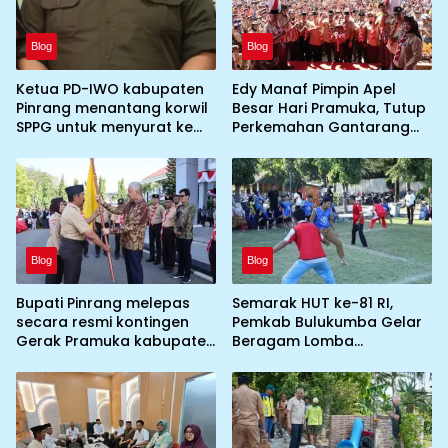
Blog
Blog
Ketua PD-IWO kabupaten
Edy Manaf Pimpin Apel
Pinrang menantang korwil
Besar Hari Pramuka, Tutup
SPPG untuk menyurat ke
Perkemahan Gantarang
BGN prihal SPPG atau MBG
dan Lepas Kontingen
yang tidak memenuhi
Jamnas XII 2026
syarat standar dan
persyaratan teknis
Blog
Blog
Bupati Pinrang melepas
Semarak HUT ke-81 RI,
secara resmi kontingen
Pemkab Bulukumba Gelar
Gerak Pramuka kabupaten
Beragam Lomba
Pinrang ke jambore
Tradisional hingga
Nasional ke XII kebumi
Olahraga
perkemahan Cibubur