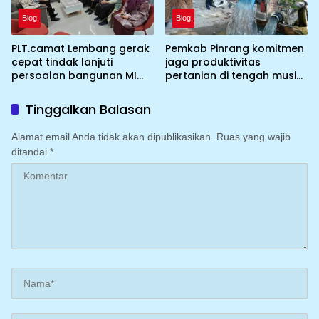
Blog
Blog
PLT.camat Lembang gerak
Pemkab Pinrang komitmen
cepat tindak lanjuti
jaga produktivitas
persoalan bangunan MI
pertanian di tengah musim
DDI Batulosso
kemarau dengan
mengoptimalkan program
Tinggalkan Balasan
Irigasi perpompaan
(Irpom)
Alamat email Anda tidak akan dipublikasikan.
Ruas yang wajib
ditandai
*