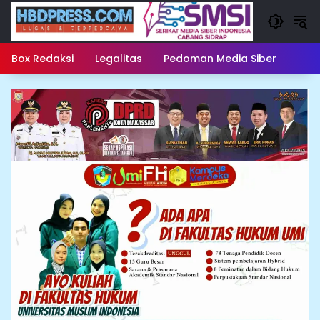
Langsung
ke
konten
Box Redaksi
Legalitas
Pedoman Media Siber