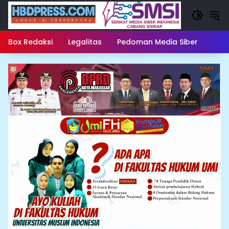
Langsung
ke
konten
Box Redaksi
Legalitas
Pedoman Media Siber