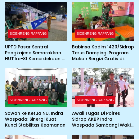
SIDENRENG RAPPANG
SIDENRENG RAPPANG
UPTD Pasar Sentral
Babinsa Kodim 1420/Sidrap
Pangkajene Semarakkan
Terus Dampingi Program
HUT ke-81 Kemerdekaan RI
Makan Bergizi Gratis di
dengan Pemasangan
Wilayah Kabupaten Sidrap
Umbul-Umbul dan
Dekorasi Merah Putih
SIDENRENG RAPPANG
SIDENRENG RAPPANG
Sowan ke Ketua NU, Indra
Awali Tugas Di Polres
Waspada: Sinergi Kuat
Sidrap AKBP Indra
Kunci Stabilitas Keamanan
Waspada Sambangi Wakil
Bupati