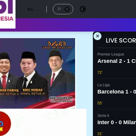
Kamis
, 6
Agust
us
2026
×
LIVE SCOR
Premier League
Arsenal 2 - 1 
72'
La Liga
Barcelona 1 - 0
55'
Serie A
Inter 0 - 0 Mila
31'