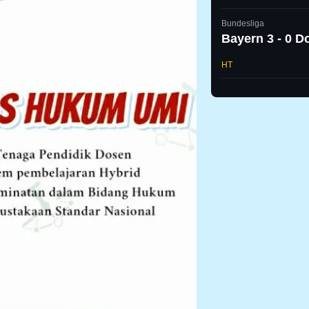
Bundesliga
Bayern 3 - 0 
HT