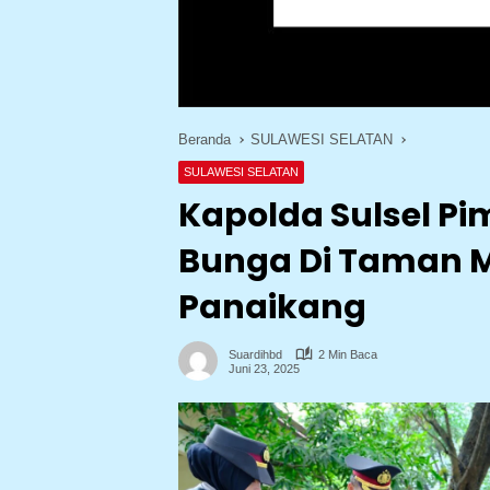
Beranda
SULAWESI SELATAN
SULAWESI SELATAN
Kapolda Sulsel Pi
Bunga Di Taman
Panaikang
Suardihbd
2 Min Baca
Juni 23, 2025