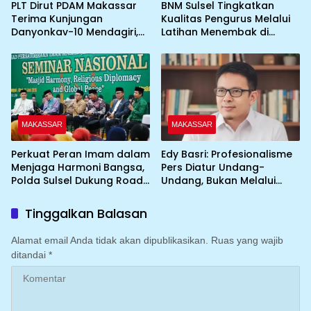
PLT Dirut PDAM Makassar
BNM Sulsel Tingkatkan
Terima Kunjungan
Kualitas Pengurus Melalui
Danyonkav-10 Mendagiri,
Latihan Menembak di
Bahas Peningkatan
Lapangan Tembak Pistol
Layanan Air Bersih Asrama
YONKAV-10 Mendagiri
MAKASSAR
MAKASSAR
Perkuat Peran Imam dalam
Edy Basri: Profesionalisme
Menjaga Harmoni Bangsa,
Pers Diatur Undang-
Polda Sulsel Dukung Road
Undang, Bukan Melalui
to IGIC 2026
Pelabelan
Tinggalkan Balasan
Alamat email Anda tidak akan dipublikasikan.
Ruas yang wajib
ditandai
*