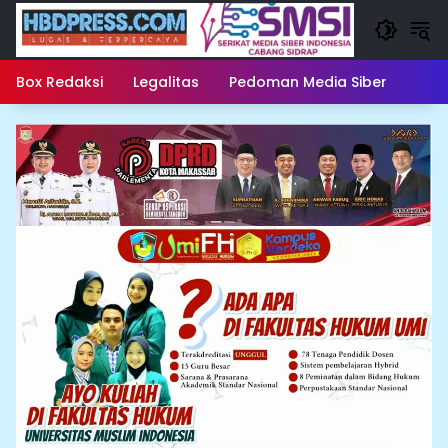
Langsung
ke
konten
Box Redaksi
Legalitas
Pedoman Media Siber