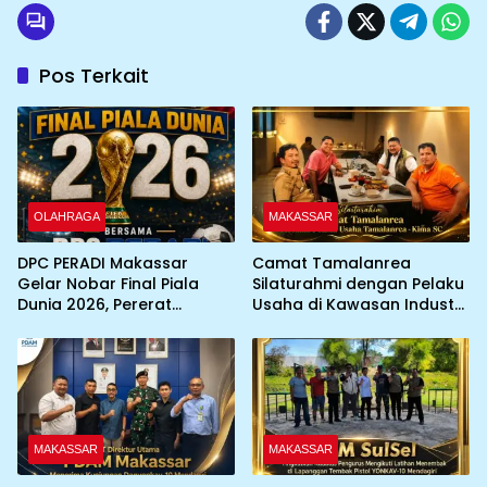
Pos Terkait
OLAHRAGA
MAKASSAR
DPC PERADI Makassar
Camat Tamalanrea
Gelar Nobar Final Piala
Silaturahmi dengan Pelaku
Dunia 2026, Pererat
Usaha di Kawasan Industri,
Silaturahmi Antar Advokat
KIMA-SC Fasilitasi Sinergi
Pemerintah dan Dunia
Usaha
MAKASSAR
MAKASSAR