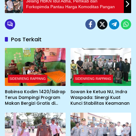
Jelang HBKN Idul Adha, Pemkab dan
Forkopimda Pantau Harga Komoditas Pangan
Pos Terkait
SIDENRENG RAPPANG
SIDENRENG RAPPANG
Babinsa Kodim 1420/Sidrap
Sowan ke Ketua NU, Indra
Terus Dampingi Program
Waspada: Sinergi Kuat
Makan Bergizi Gratis di
Kunci Stabilitas Keamanan
Wilayah Kabupaten Sidrap