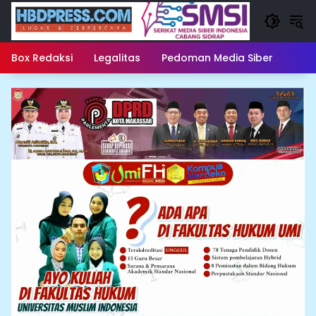
Langsung
ke
konten
Box Redaksi
Legalitas
Pedoman Media Siber