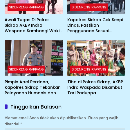
SIDENRENG RAPPANG
SIDENRENG RAPPANG
Awali Tugas Di Polres
Kapolres Sidrap Cek Senpi
Sidrap AKBP Indra
Dinas, Pastikan
Waspada Sambangi Wakil
Penggunaan Sesuai
Bupati
Prosedur
SIDENRENG RAPPANG
SIDENRENG RAPPANG
Pimpin Apel Perdana,
Tiba di Polres Sidrap, AKBP
Kapolres Sidrap Tekankan
Indra Waspada Disambut
Pelayanan Humanis dan
Tari Paduppa
Integritas Personel
Tinggalkan Balasan
Alamat email Anda tidak akan dipublikasikan.
Ruas yang wajib
ditandai
*