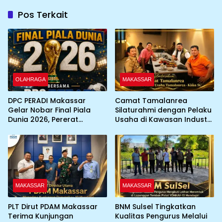
Pos Terkait
OLAHRAGA
MAKASSAR
DPC PERADI Makassar
Camat Tamalanrea
Gelar Nobar Final Piala
Silaturahmi dengan Pelaku
Dunia 2026, Pererat
Usaha di Kawasan Industri,
Silaturahmi Antar Advokat
KIMA-SC Fasilitasi Sinergi
Pemerintah dan Dunia
Usaha
MAKASSAR
MAKASSAR
PLT Dirut PDAM Makassar
BNM Sulsel Tingkatkan
Terima Kunjungan
Kualitas Pengurus Melalui