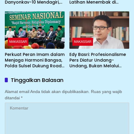
Danyonkav-10 Mendagiri,
Latihan Menembak di
Bahas Peningkatan
Lapangan Tembak Pistol
Layanan Air Bersih Asrama
YONKAV-10 Mendagiri
MAKASSAR
MAKASSAR
Perkuat Peran Imam dalam
Edy Basri: Profesionalisme
Menjaga Harmoni Bangsa,
Pers Diatur Undang-
Polda Sulsel Dukung Road
Undang, Bukan Melalui
to IGIC 2026
Pelabelan
Tinggalkan Balasan
Alamat email Anda tidak akan dipublikasikan.
Ruas yang wajib
ditandai
*