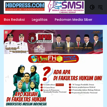
Langsung
ke
konten
Box Redaksi
Legalitas
Pedoman Media Siber