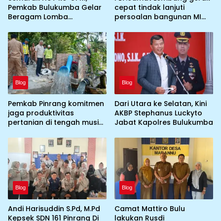
Pemkab Bulukumba Gelar
cepat tindak lanjuti
Beragam Lomba
persoalan bangunan MI
Tradisional hingga
DDI Batulosso
Olahraga
Blog
Blog
Pemkab Pinrang komitmen
Dari Utara ke Selatan, Kini
jaga produktivitas
AKBP Stephanus Luckyto
pertanian di tengah musim
Jabat Kapolres Bulukumba
kemarau dengan
mengoptimalkan program
Irigasi perpompaan
(Irpom)
Blog
Blog
Andi Harisuddin S.Pd, M.Pd
Camat Mattiro Bulu
Kepsek SDN 161 Pinrang Di
lakukan Rusdi