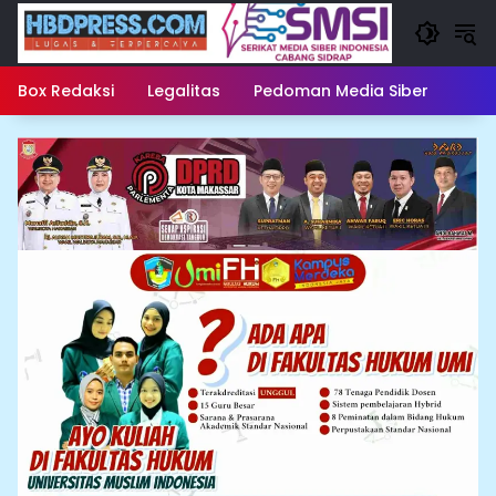
Langsung
ke
konten
Box Redaksi
Legalitas
Pedoman Media Siber