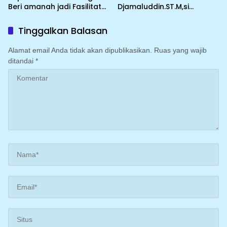
Beri amanah jadi Fasilitator
Djamaluddin.ST.M,si
KKA,PM Kepsek SMP Se
lakukan ke sejumlah desa
kabupaten Pinrang
termasuk desa Marannu
Tinggalkan Balasan
Alamat email Anda tidak akan dipublikasikan.
Ruas yang wajib
ditandai
*