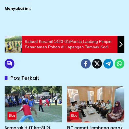
Menyukai ini:
Batuud Koramil 1420-01/Panca Lautang Pimpin
Penanaman Pohon di Lapangan Tembak Kodim
Sidrap
Pos Terkait
Blog
Blog
Semarak HUT ke-81 RI,
PLT.camat Lembang gerak