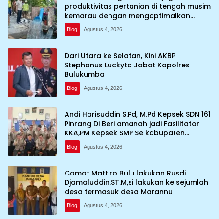
produktivitas pertanian di tengah musim
kemarau dengan mengoptimalkan
program Irigasi perpompaan (Irpom)
Blog
Agustus 4, 2026
Dari Utara ke Selatan, Kini AKBP
Stephanus Luckyto Jabat Kapolres
Bulukumba
Blog
Agustus 4, 2026
Andi Harisuddin S.Pd, M.Pd Kepsek SDN 161
Pinrang Di Beri amanah jadi Fasilitator
KKA,PM Kepsek SMP Se kabupaten
Pinrang
Blog
Agustus 4, 2026
Camat Mattiro Bulu lakukan Rusdi
Djamaluddin.ST.M,si lakukan ke sejumlah
desa termasuk desa Marannu
Blog
Agustus 4, 2026