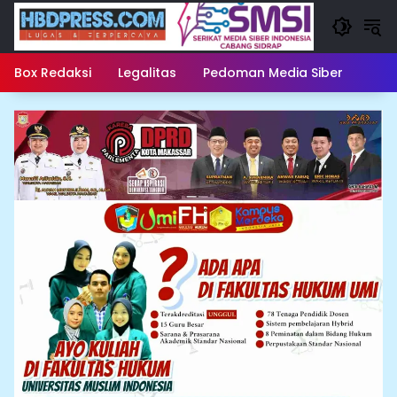
Langsung
ke
konten
Box Redaksi
Legalitas
Pedoman Media Siber