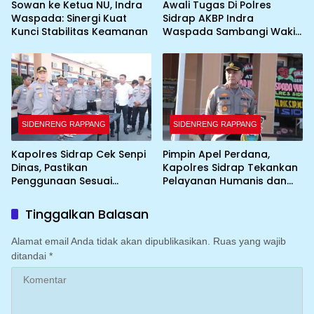
Sowan ke Ketua NU, Indra
Awali Tugas Di Polres
Waspada: Sinergi Kuat
Sidrap AKBP Indra
Kunci Stabilitas Keamanan
Waspada Sambangi Wakil
Bupati
SIDENRENG RAPPANG
SIDENRENG RAPPANG
Kapolres Sidrap Cek Senpi
Pimpin Apel Perdana,
Dinas, Pastikan
Kapolres Sidrap Tekankan
Penggunaan Sesuai
Pelayanan Humanis dan
Prosedur
Integritas Personel
Tinggalkan Balasan
Alamat email Anda tidak akan dipublikasikan.
Ruas yang wajib
ditandai
*