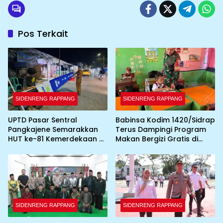
Pos Terkait
SIDENRENG RAPPANG
SIDENRENG RAPPANG
UPTD Pasar Sentral
Babinsa Kodim 1420/Sidrap
Pangkajene Semarakkan
Terus Dampingi Program
HUT ke-81 Kemerdekaan RI
Makan Bergizi Gratis di
dengan Pemasangan
Wilayah Kabupaten Sidrap
Umbul-Umbul dan
Dekorasi Merah Putih
SIDENRENG RAPPANG
SIDENRENG RAPPANG