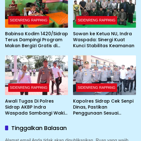
SIDENRENG RAPPANG
SIDENRENG RAPPANG
Babinsa Kodim 1420/Sidrap
Sowan ke Ketua NU, Indra
Terus Dampingi Program
Waspada: Sinergi Kuat
Makan Bergizi Gratis di
Kunci Stabilitas Keamanan
Wilayah Kabupaten Sidrap
SIDENRENG RAPPANG
SIDENRENG RAPPANG
Awali Tugas Di Polres
Kapolres Sidrap Cek Senpi
Sidrap AKBP Indra
Dinas, Pastikan
Waspada Sambangi Wakil
Penggunaan Sesuai
Bupati
Prosedur
Tinggalkan Balasan
Alamat email Anda tidak akan dipublikasikan.
Ruas yang wajib