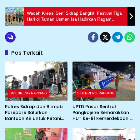
Wadah Kreasi Seni Sidrap Bangkit, Festival Tiga
Hari di Taman Usman Isa Hadirkan Ragam
Kreativitas
Pos Terkait
SIDENRENG RAPPANG
SIDENRENG RAPPANG
Polres Sidrap dan Brimob
UPTD Pasar Sentral
Parepare Salurkan
Pangkajene Semarakkan
Bantuan Air untuk Petani
HUT ke-81 Kemerdekaan RI
Terdampak Kekeringan
dengan Pemasangan
Umbul-Umbul dan
Dekorasi Merah Putih