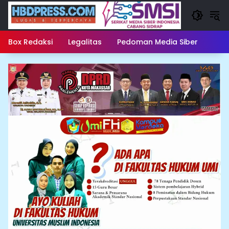
Langsung
ke
konten
Box Redaksi
Legalitas
Pedoman Media Siber