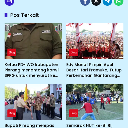
Pos Terkait
Blog
Blog
Ketua PD-IWO kabupaten
Edy Manaf Pimpin Apel
Pinrang menantang korwil
Besar Hari Pramuka, Tutup
SPPG untuk menyurat ke
Perkemahan Gantarang
BGN prihal SPPG atau MBG
dan Lepas Kontingen
yang tidak memenuhi
Jamnas XII 2026
syarat standar dan
persyaratan teknis
Blog
Blog
Bupati Pinrang melepas
Semarak HUT ke-81 RI,