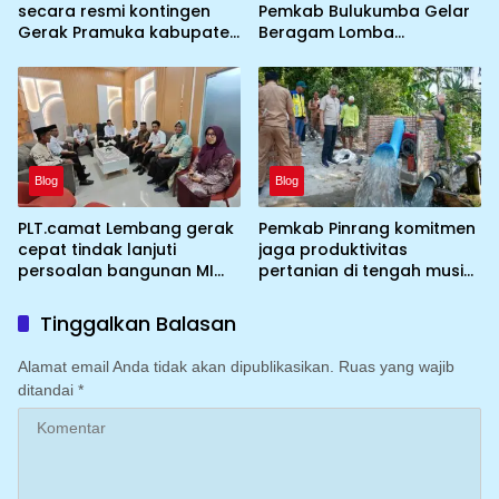
secara resmi kontingen
Pemkab Bulukumba Gelar
Gerak Pramuka kabupaten
Beragam Lomba
Pinrang ke jambore
Tradisional hingga
Nasional ke XII kebumi
Olahraga
perkemahan Cibubur
Blog
Blog
PLT.camat Lembang gerak
Pemkab Pinrang komitmen
cepat tindak lanjuti
jaga produktivitas
persoalan bangunan MI
pertanian di tengah musim
DDI Batulosso
kemarau dengan
mengoptimalkan program
Tinggalkan Balasan
Irigasi perpompaan
(Irpom)
Alamat email Anda tidak akan dipublikasikan.
Ruas yang wajib
ditandai
*