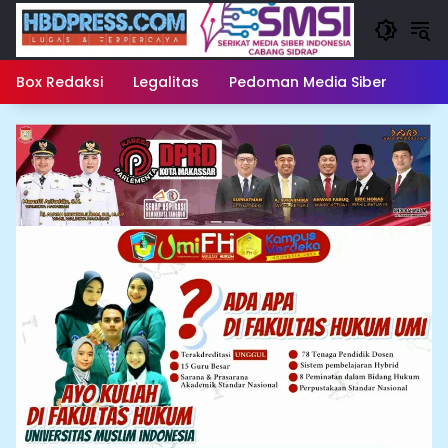
Langsung
ke
konten
Box Redaksi
Legalitas
Pedoman Media Siber