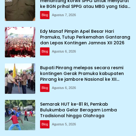
menantang korwil SPPG untuk menyurat
ke BGN prihal SPPG atau MBG yang tidak
memenuhi syarat standar dan
Blog
Agustus 7, 2026
persyaratan teknis
Edy Manaf Pimpin Apel Besar Hari
Pramuka, Tutup Perkemahan Gantarang
dan Lepas Kontingen Jamnas XII 2026
Blog
Agustus 6, 2026
Bupati Pinrang melepas secara resmi
kontingen Gerak Pramuka kabupaten
Pinrang ke jambore Nasional ke XII
kebumi perkemahan Cibubur
Blog
Agustus 6, 2026
Semarak HUT ke-81 RI, Pemkab
Bulukumba Gelar Beragam Lomba
Tradisional hingga Olahraga
Blog
Agustus 5, 2026