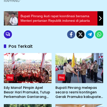
RAPPANG"
Bupati Pinrang ikuti rapat koordinasi bersama
Menteri pertanian Republik indonesi di jakarta
Pos Terkait
Blog
Blog
Edy Manaf Pimpin Apel
Bupati Pinrang melepas
Besar Hari Pramuka, Tutup
secara resmi kontingen
Perkemahan Gantarang
Gerak Pramuka kabupaten
dan Lepas Kontingen
Pinrang ke jambore
Jamnas XII 2026
Nasional ke XII kebumi