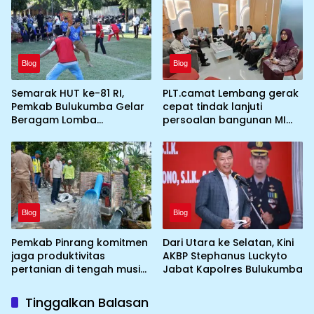
perkemahan Cibubur
Blog
Blog
Semarak HUT ke-81 RI,
PLT.camat Lembang gerak
Pemkab Bulukumba Gelar
cepat tindak lanjuti
Beragam Lomba
persoalan bangunan MI
Tradisional hingga
DDI Batulosso
Olahraga
Blog
Blog
Pemkab Pinrang komitmen
Dari Utara ke Selatan, Kini
jaga produktivitas
AKBP Stephanus Luckyto
pertanian di tengah musim
Jabat Kapolres Bulukumba
kemarau dengan
mengoptimalkan program
Tinggalkan Balasan
Irigasi perpompaan