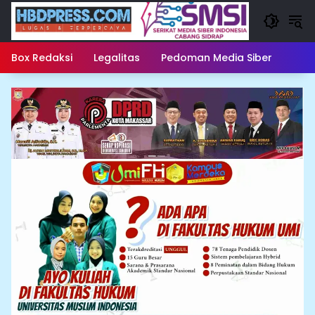
Langsung
ke
konten
Box Redaksi
Legalitas
Pedoman Media Siber