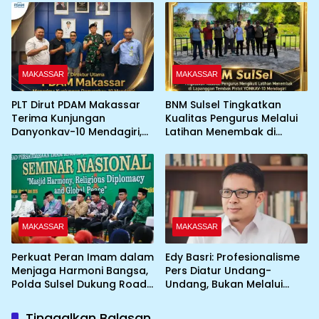
Pemerintah dan Dunia
Usaha
MAKASSAR
MAKASSAR
PLT Dirut PDAM Makassar
BNM Sulsel Tingkatkan
Terima Kunjungan
Kualitas Pengurus Melalui
Danyonkav-10 Mendagiri,
Latihan Menembak di
Bahas Peningkatan
Lapangan Tembak Pistol
Layanan Air Bersih Asrama
YONKAV-10 Mendagiri
MAKASSAR
MAKASSAR
Perkuat Peran Imam dalam
Edy Basri: Profesionalisme
Menjaga Harmoni Bangsa,
Pers Diatur Undang-
Polda Sulsel Dukung Road
Undang, Bukan Melalui
to IGIC 2026
Pelabelan
Tinggalkan Balasan