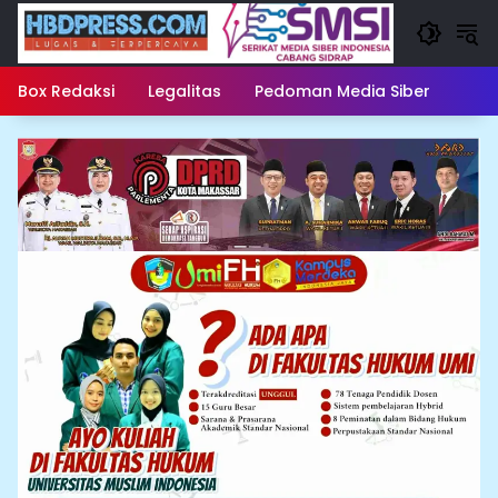
Langsung
ke
konten
Box Redaksi
Legalitas
Pedoman Media Siber