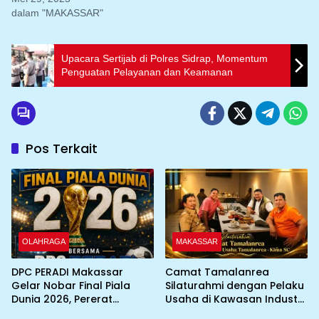
dalam "MAKASSAR"
Upacara Sertijab di Polres Sidrap, Momentum
Penguatan Pelayanan dan Keamanan
Pos Terkait
OLAHRAGA
MAKASSAR
DPC PERADI Makassar
Camat Tamalanrea
Gelar Nobar Final Piala
Silaturahmi dengan Pelaku
Dunia 2026, Pererat
Usaha di Kawasan Industri,
Silaturahmi Antar Advokat
KIMA-SC Fasilitasi Sinergi