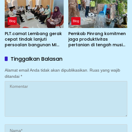
Blog
Blog
PLT.camat Lembang gerak
Pemkab Pinrang komitmen
cepat tindak lanjuti
jaga produktivitas
persoalan bangunan MI
pertanian di tengah musim
DDI Batulosso
kemarau dengan
mengoptimalkan program
Tinggalkan Balasan
Irigasi perpompaan
(Irpom)
Alamat email Anda tidak akan dipublikasikan.
Ruas yang wajib
ditandai
*