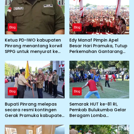
Blog
Blog
Ketua PD-IWO kabupaten
Edy Manaf Pimpin Apel
Pinrang menantang korwil
Besar Hari Pramuka, Tutup
SPPG untuk menyurat ke
Perkemahan Gantarang
BGN prihal SPPG atau MBG
dan Lepas Kontingen
yang tidak memenuhi
Jamnas XII 2026
syarat standar dan
persyaratan teknis
Blog
Blog
Bupati Pinrang melepas
Semarak HUT ke-81 RI,
secara resmi kontingen
Pemkab Bulukumba Gelar
Gerak Pramuka kabupaten
Beragam Lomba
Pinrang ke jambore
Tradisional hingga
Nasional ke XII kebumi
Olahraga
perkemahan Cibubur