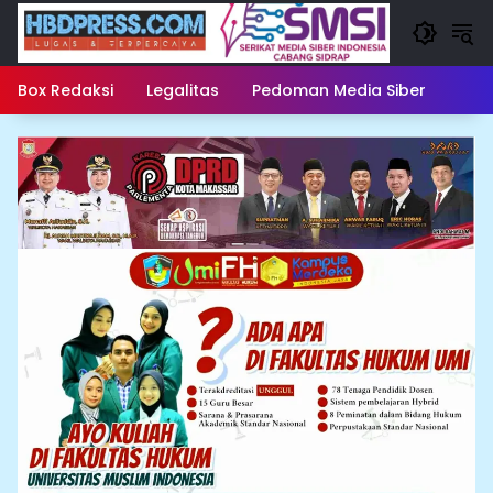
Langsung
ke
konten
Box Redaksi
Legalitas
Pedoman Media Siber