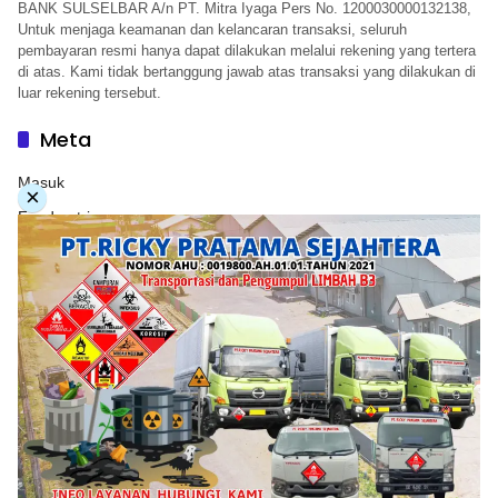
BANK SULSELBAR A/n PT. Mitra Iyaga Pers No. 1200030000132138,
Untuk menjaga keamanan dan kelancaran transaksi, seluruh
pembayaran resmi hanya dapat dilakukan melalui rekening yang tertera
di atas. Kami tidak bertanggung jawab atas transaksi yang dilakukan di
luar rekening tersebut.
Meta
Masuk
×
Feed entri
Feed komentar
WordPress.org
Copyright © 2026. PT. Herwandy Baharuddin Grup. All
rights reserve