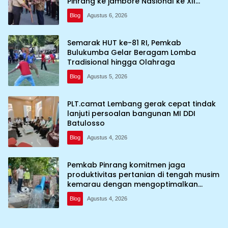
Pinrang ke jambore Nasional ke XII
kebumi perkemahan Cibubur
Blog
Agustus 6, 2026
Semarak HUT ke-81 RI, Pemkab
Bulukumba Gelar Beragam Lomba
Tradisional hingga Olahraga
Blog
Agustus 5, 2026
PLT.camat Lembang gerak cepat tindak
lanjuti persoalan bangunan MI DDI
Batulosso
Blog
Agustus 4, 2026
Pemkab Pinrang komitmen jaga
produktivitas pertanian di tengah musim
kemarau dengan mengoptimalkan
program Irigasi perpompaan (Irpom)
Blog
Agustus 4, 2026