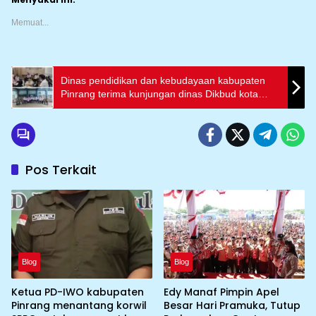
Memuat...
Dinas pendidikan dan kebudayaan kabupaten
Pinrang terima kunjungan dinas Dikbud kota
pare-pare
Pos Terkait
Blog
Blog
Ketua PD-IWO kabupaten
Edy Manaf Pimpin Apel
Pinrang menantang korwil
Besar Hari Pramuka, Tutup