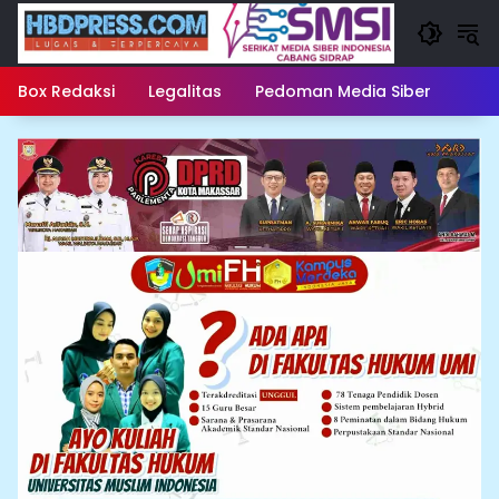
Langsung
ke
konten
Box Redaksi
Legalitas
Pedoman Media Siber