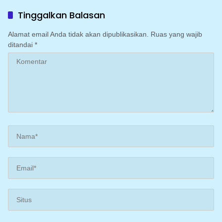
DDI Batulosso
kemarau dengan
mengoptimalkan program
Tinggalkan Balasan
Irigasi perpompaan
(Irpom)
Alamat email Anda tidak akan dipublikasikan.
Ruas yang wajib
ditandai
*