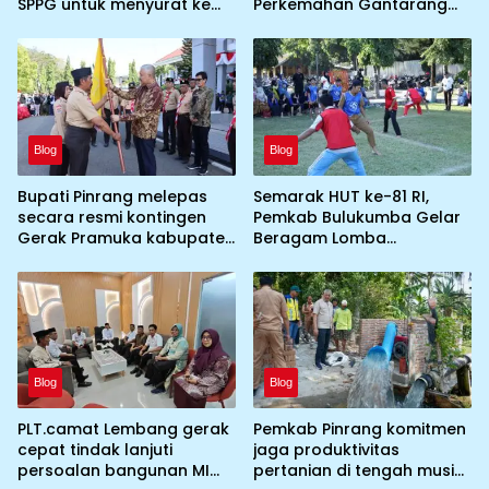
SPPG untuk menyurat ke
Perkemahan Gantarang
BGN prihal SPPG atau MBG
dan Lepas Kontingen
yang tidak memenuhi
Jamnas XII 2026
syarat standar dan
persyaratan teknis
Blog
Blog
Bupati Pinrang melepas
Semarak HUT ke-81 RI,
secara resmi kontingen
Pemkab Bulukumba Gelar
Gerak Pramuka kabupaten
Beragam Lomba
Pinrang ke jambore
Tradisional hingga
Nasional ke XII kebumi
Olahraga
perkemahan Cibubur
Blog
Blog
PLT.camat Lembang gerak
Pemkab Pinrang komitmen
cepat tindak lanjuti
jaga produktivitas
persoalan bangunan MI
pertanian di tengah musim