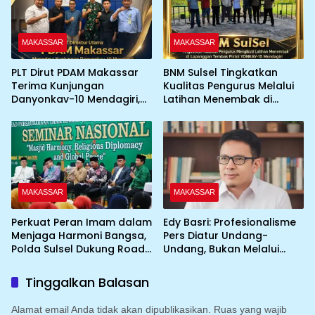
MAKASSAR
MAKASSAR
PLT Dirut PDAM Makassar
BNM Sulsel Tingkatkan
Terima Kunjungan
Kualitas Pengurus Melalui
Danyonkav-10 Mendagiri,
Latihan Menembak di
Bahas Peningkatan
Lapangan Tembak Pistol
Layanan Air Bersih Asrama
YONKAV-10 Mendagiri
MAKASSAR
MAKASSAR
Perkuat Peran Imam dalam
Edy Basri: Profesionalisme
Menjaga Harmoni Bangsa,
Pers Diatur Undang-
Polda Sulsel Dukung Road
Undang, Bukan Melalui
to IGIC 2026
Pelabelan
Tinggalkan Balasan
Alamat email Anda tidak akan dipublikasikan.
Ruas yang wajib