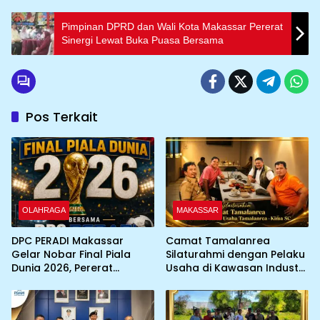
Pimpinan DPRD dan Wali Kota Makassar Pererat
Sinergi Lewat Buka Puasa Bersama
Pos Terkait
OLAHRAGA
MAKASSAR
DPC PERADI Makassar
Camat Tamalanrea
Gelar Nobar Final Piala
Silaturahmi dengan Pelaku
Dunia 2026, Pererat
Usaha di Kawasan Industri,
Silaturahmi Antar Advokat
KIMA-SC Fasilitasi Sinergi
Pemerintah dan Dunia
Usaha