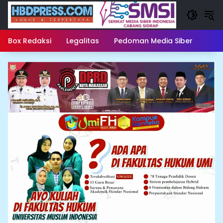
Langsung
ke
konten
Box Redaksi
Legalitas
Pedoman Media Siber