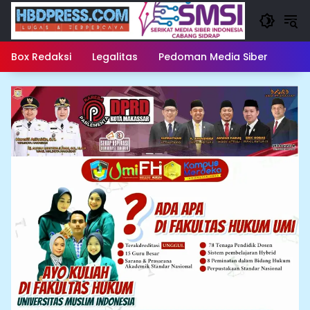
Langsung
ke
konten
Box Redaksi
Legalitas
Pedoman Media Siber