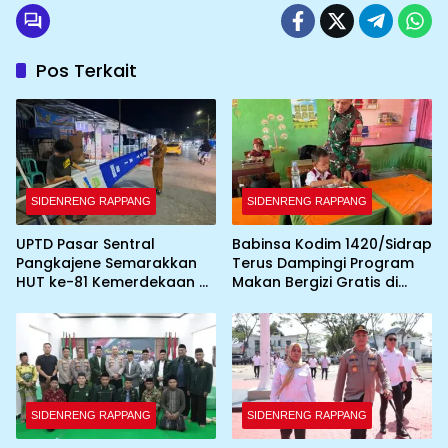
Pos Terkait
SIDENRENG RAPPANG
SIDENRENG RAPPANG
UPTD Pasar Sentral
Babinsa Kodim 1420/Sidrap
Pangkajene Semarakkan
Terus Dampingi Program
HUT ke-81 Kemerdekaan RI
Makan Bergizi Gratis di
dengan Pemasangan
Wilayah Kabupaten Sidrap
Umbul-Umbul dan
Dekorasi Merah Putih
SIDENRENG RAPPANG
SIDENRENG RAPPANG