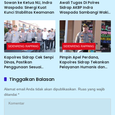
Sowan ke Ketua NU, Indra
Awali Tugas Di Polres
Waspada: Sinergi Kuat
Sidrap AKBP Indra
Kunci Stabilitas Keamanan
Waspada Sambangi Wakil
Bupati
SIDENRENG RAPPANG
SIDENRENG RAPPANG
Kapolres Sidrap Cek Senpi
Pimpin Apel Perdana,
Dinas, Pastikan
Kapolres Sidrap Tekankan
Penggunaan Sesuai
Pelayanan Humanis dan
Prosedur
Integritas Personel
Tinggalkan Balasan
Alamat email Anda tidak akan dipublikasikan.
Ruas yang wajib
ditandai
*