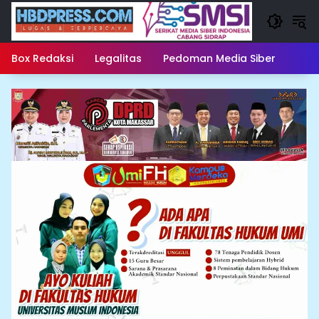
Langsung
ke
konten
Box Redaksi
Legalitas
Pedoman Media Siber