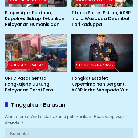
Pimpin Apel Perdana,
Tiba di Polres Sidrap, AKBP
Kapolres Sidrap Tekankan
Indra Waspada Disambut
Pelayanan Humanis dan
Tari Paduppa
Integritas Personel
SIDENRENG RAPPANG
SIDENRENG RAPPANG
UPTD Pasar Sentral
Tongkat Estafet
Pangkajene Dukung
Kepemimpinan Berganti,
Pelayanan Tera/Tera
AKBP Indra Waspada Yuda
Ulang UTTP bagi Pedagang
Resmi Jabat Kapolres
Sidrap
Tinggalkan Balasan
Alamat email Anda tidak akan dipublikasikan.
Ruas yang wajib
ditandai
*