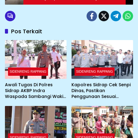
Jenis Kendaraan
Pos Terkait
SIDENRENG RAPPANG
SIDENRENG RAPPANG
Awali Tugas Di Polres
Kapolres Sidrap Cek Senpi
Sidrap AKBP Indra
Dinas, Pastikan
Waspada Sambangi Wakil
Penggunaan Sesuai
Bupati
Prosedur
SIDENRENG RAPPANG
SIDENRENG RAPPANG