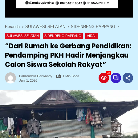
Beranda
SULAWESI SELATAN
SIDENRENG RAPPANG
SULAWESI SELATAN
SIDENRENG RAPPANG
VIRAL
“Dari Rumah ke Gerbang Pendidikan:
Pendamping PKH Hadir Menjangkau
Calon Siswa Sekolah Rakyat”
28
Baharuddin.herwandy
1 Min Baca
Juni 1, 2026