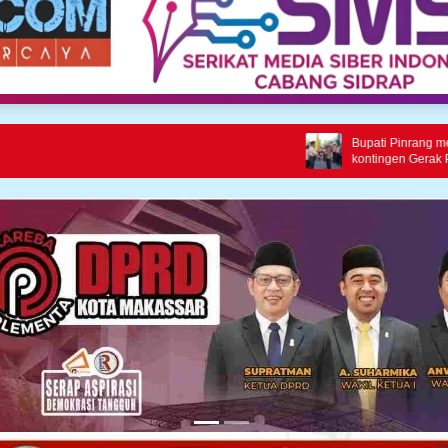
Media Siber
Bupati Pinrang melepas secara resmi
kontingen Gerak Pramuka kabupaten Pinrang
ke jambore Nasional ke XII kebumi
perkemahan Cibubur