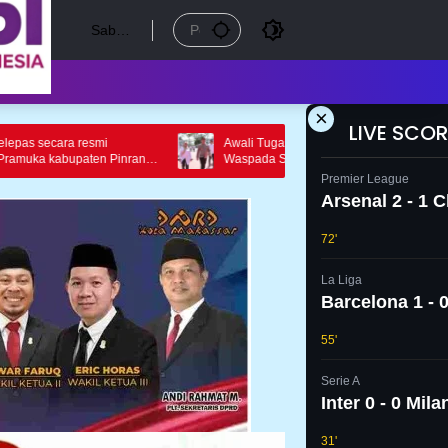
Sabtu,
8
Agust
us
2026
×
LIVE SCOR
Awali Tugas Di Polres Sidrap AKBP Indra
Semarak HU
Waspada Sambangi Wakil Bupati
Gelar Berag
Olahraga
Premier League
Arsenal 2 - 1 
72'
La Liga
Barcelona 1 - 0
55'
Serie A
Inter 0 - 0 Mila
31'