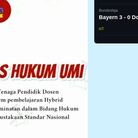
Bundesliga
Bayern 3 - 0 
HT