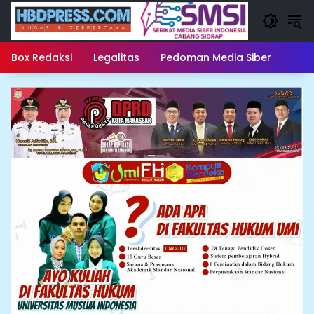
Langsung
ke
konten
Box Redaksi
Legalitas
Pedoman Media Siber