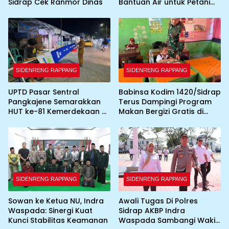
Sidrap Cek Ranmor Dinas
Bantuan Air untuk Petani
Terdampak Kekeringan
SIDENRENG RAPPANG
SIDENRENG RAPPANG
UPTD Pasar Sentral
Babinsa Kodim 1420/Sidrap
Pangkajene Semarakkan
Terus Dampingi Program
HUT ke-81 Kemerdekaan RI
Makan Bergizi Gratis di
dengan Pemasangan
Wilayah Kabupaten Sidrap
Umbul-Umbul dan
Dekorasi Merah Putih
SIDENRENG RAPPANG
SIDENRENG RAPPANG
Sowan ke Ketua NU, Indra
Awali Tugas Di Polres
Waspada: Sinergi Kuat
Sidrap AKBP Indra
Kunci Stabilitas Keamanan
Waspada Sambangi Wakil