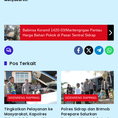
Babinsa Koramil 1420-03/Maritengngae Pantau
Harga Bahan Pokok di Pasar Sentral Sidrap
Pos Terkait
SIDENRENG RAPPANG
SIDENRENG RAPPANG
Tingkatkan Pelayanan ke
Polres Sidrap dan Brimob
Masyarakat, Kapolres
Parepare Salurkan