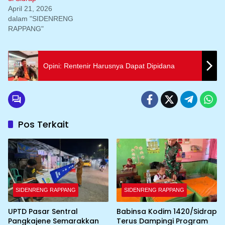
April 21, 2026
dalam "SIDENRENG
RAPPANG"
Opini: Rentenir Harusnya Dapat Dipidana
Pos Terkait
SIDENRENG RAPPANG
SIDENRENG RAPPANG
UPTD Pasar Sentral
Babinsa Kodim 1420/Sidrap
Pangkajene Semarakkan
Terus Dampingi Program