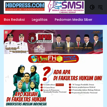
Langsung
ke
konten
Box Redaksi
Legalitas
Pedoman Media Siber